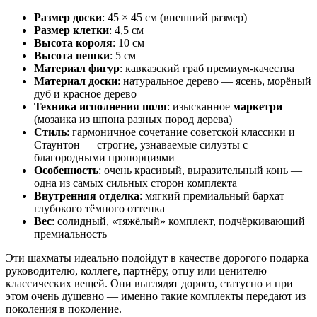
Размер доски
: 45 × 45 см (внешний размер)
Размер клетки
: 4,5 см
Высота короля
: 10 см
Высота пешки
: 5 см
Материал фигур
: кавказский граб премиум-качества
Материал доски
: натуральное дерево — ясень, морёный
дуб и красное дерево
Техника исполнения поля
: изысканное
маркетри
(мозаика из шпона разных пород дерева)
Стиль
: гармоничное сочетание советской классики и
Стаунтон — строгие, узнаваемые силуэты с
благородными пропорциями
Особенность
: очень красивый, выразительный конь —
одна из самых сильных сторон комплекта
Внутренняя отделка
: мягкий премиальный бархат
глубокого тёмного оттенка
Вес
: солидный, «тяжёлый» комплект, подчёркивающий
премиальность
Эти шахматы идеально подойдут в качестве дорогого подарка
руководителю, коллеге, партнёру, отцу или ценителю
классических вещей. Они выглядят дорого, статусно и при
этом очень душевно — именно такие комплекты передают из
поколения в поколение.