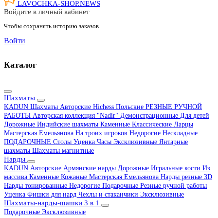
LAVOCHKA-SHOP.
NEWS
Войдите в личный кабинет
Чтобы сохранять историю заказов.
Войти
Каталог
Шахматы
KADUN
Шахматы Авторские Hichess
Польские
РЕЗНЫЕ РУЧНОЙ
РАБОТЫ
Авторская коллекция "Nadir"
Демонстрационные
Для детей
Дорожные
Индийские шахматы
Каменные
Классические
Ларцы
Мастерская Емельянова
На троих игроков
Недорогие
Нескладные
ПОДАРОЧНЫЕ
Столы
Уценка
Часы
Эксклюзивные
Янтарные
шахматы
Шахматы магнитные
Нарды
KADUN
Авторские
Армянские нарды
Дорожные
Игральные кости
Из
массива
Каменные
Кожаные
Мастерская Емельянова
Нарды резные 3D
Нарды тонированные
Недорогие
Подарочные
Резные ручной работы
Уценка
Фишки для нард
Чехлы и стаканчики
Эксклюзивные
Шахматы-нарды-шашки 3 в 1
Подарочные
Эксклюзивные