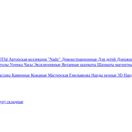
БОТЫ
Авторская коллекция "Nadir"
Демонстрационные
Для детей
Дорожн
толы
Уценка
Часы
Эксклюзивные
Янтарные шахматы
Шахматы магнитн
ассива
Каменные
Кожаные
Мастерская Емельянова
Нарды резные 3D
Нар
ур) складные