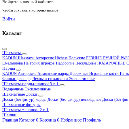
Войдите в личный кабинет
Чтобы сохранять историю заказов.
Войти
Каталог
Шахматы
KADUN
Шахматы Авторские Hichess
Польские
РЕЗНЫЕ РУЧНОЙ РА
Емельянова
На троих игроков
Недорогие
Нескладные
ПОДАРОЧНЫЕ
С
Нарды
KADUN
Авторские
Армянские нарды
Дорожные
Игральные кости
Из м
Фишки для нард
Чехлы и стаканчики
Эксклюзивные
Шахматы-нарды-шашки 3 в 1
Подарочные
Эксклюзивные
Шахматные доски
Доски (без фигур) ларцы
Доски (без фигур) нескладные
Доски (без фиг
Шахматные фигуры
Шахматы + шашки 2 в 1
Шашки
Главная
Каталог
0
Корзина
0
Избранное
Профиль