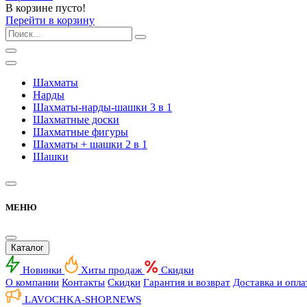
В корзине пусто!
Перейти в корзину
Шахматы
Нарды
Шахматы-нарды-шашки 3 в 1
Шахматные доски
Шахматные фигуры
Шахматы + шашки 2 в 1
Шашки
МЕНЮ
Каталог
Новинки
Хиты продаж
Скидки
О компании
Контакты
Скидки
Гарантия и возврат
Доставка и опла
LAVOCHKA-SHOP.
NEWS