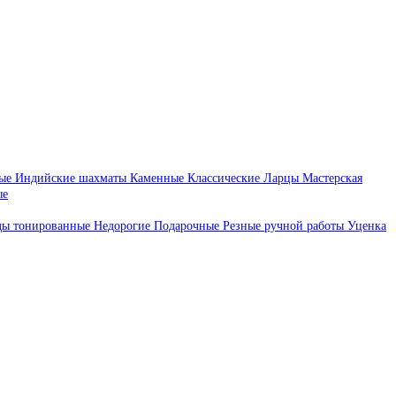
ые
Индийские шахматы
Каменные
Классические
Ларцы
Мастерская
ые
ды тонированные
Недорогие
Подарочные
Резные ручной работы
Уценка