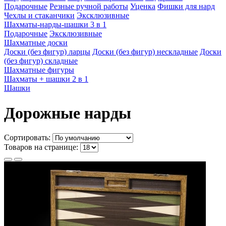
Подарочные
Резные ручной работы
Уценка
Фишки для нард
Чехлы и стаканчики
Эксклюзивные
Шахматы-нарды-шашки 3 в 1
Подарочные
Эксклюзивные
Шахматные доски
Доски (без фигур) ларцы
Доски (без фигур) нескладные
Доски
(без фигур) складные
Шахматные фигуры
Шахматы + шашки 2 в 1
Шашки
Дорожные нарды
Сортировать:
Товаров на странице: