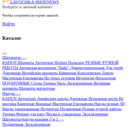
LAVOCHKA-SHOP.
NEWS
Войдите в личный кабинет
Чтобы сохранять историю заказов.
Войти
Каталог
Шахматы
KADUN
Шахматы Авторские Hichess
Польские
РЕЗНЫЕ РУЧНОЙ
РАБОТЫ
Авторская коллекция "Nadir"
Демонстрационные
Для детей
Дорожные
Индийские шахматы
Каменные
Классические
Ларцы
Мастерская Емельянова
На троих игроков
Недорогие
Нескладные
ПОДАРОЧНЫЕ
Столы
Уценка
Часы
Эксклюзивные
Янтарные
шахматы
Шахматы магнитные
Нарды
KADUN
Авторские
Армянские нарды
Дорожные
Игральные кости
Из
массива
Каменные
Кожаные
Мастерская Емельянова
Нарды резные 3D
Нарды тонированные
Недорогие
Подарочные
Резные ручной работы
Уценка
Фишки для нард
Чехлы и стаканчики
Эксклюзивные
Шахматы-нарды-шашки 3 в 1
Подарочные
Эксклюзивные