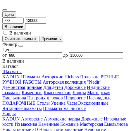
Цена
В наличии
В наличии
Очистить фильтр
Применить
Фильтр
Цена
от
до
В наличии
Каталог
Шахматы
KADUN
Шахматы Авторские Hichess
Польские
РЕЗНЫЕ
РУЧНОЙ РАБОТЫ
Авторская коллекция "Nadir"
Демонстрационные
Для детей
Дорожные
Индийские
шахматы
Каменные
Классические
Ларцы
Мастерская
Емельянова
На троих игроков
Недорогие
Нескладные
ПОДАРОЧНЫЕ
Столы
Уценка
Часы
Эксклюзивные
Янтарные шахматы
Шахматы магнитные
Нарды
KADUN
Авторские
Армянские нарды
Дорожные
Игральные
кости
Из массива
Каменные
Кожаные
Мастерская Емельянова
Нарды резные 3D
Нарды тонированные
Недорогие