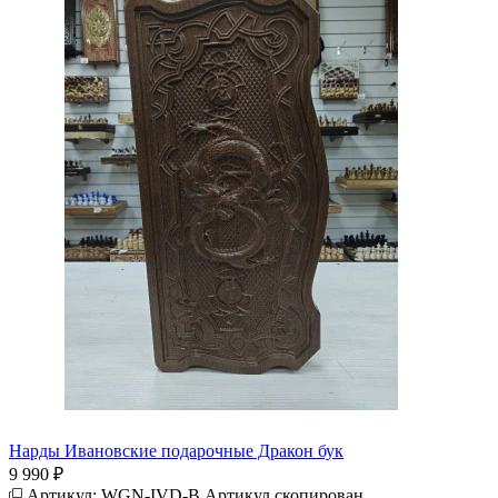
Нарды Ивановские подарочные Дракон бук
9 990 ₽
Артикул:
WGN-IVD-B
Артикул скопирован