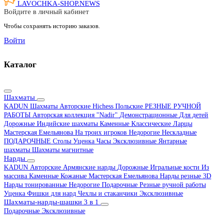
LAVOCHKA-SHOP.
NEWS
Войдите в личный кабинет
Чтобы сохранять историю заказов.
Войти
Каталог
Шахматы
KADUN
Шахматы Авторские Hichess
Польские
РЕЗНЫЕ РУЧНОЙ
РАБОТЫ
Авторская коллекция "Nadir"
Демонстрационные
Для детей
Дорожные
Индийские шахматы
Каменные
Классические
Ларцы
Мастерская Емельянова
На троих игроков
Недорогие
Нескладные
ПОДАРОЧНЫЕ
Столы
Уценка
Часы
Эксклюзивные
Янтарные
шахматы
Шахматы магнитные
Нарды
KADUN
Авторские
Армянские нарды
Дорожные
Игральные кости
Из
массива
Каменные
Кожаные
Мастерская Емельянова
Нарды резные 3D
Нарды тонированные
Недорогие
Подарочные
Резные ручной работы
Уценка
Фишки для нард
Чехлы и стаканчики
Эксклюзивные
Шахматы-нарды-шашки 3 в 1
Подарочные
Эксклюзивные