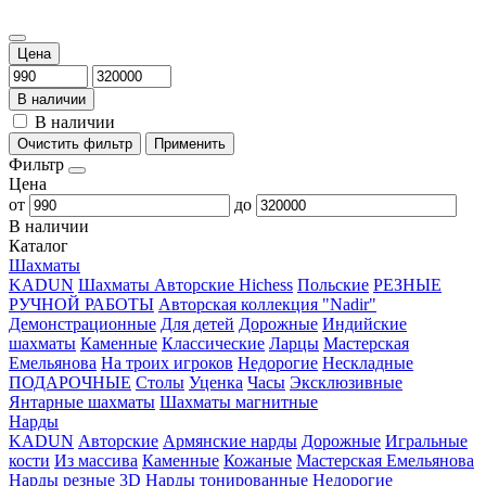
Цена
В наличии
В наличии
Очистить фильтр
Применить
Фильтр
Цена
от
до
В наличии
Каталог
Шахматы
KADUN
Шахматы Авторские Hichess
Польские
РЕЗНЫЕ
РУЧНОЙ РАБОТЫ
Авторская коллекция "Nadir"
Демонстрационные
Для детей
Дорожные
Индийские
шахматы
Каменные
Классические
Ларцы
Мастерская
Емельянова
На троих игроков
Недорогие
Нескладные
ПОДАРОЧНЫЕ
Столы
Уценка
Часы
Эксклюзивные
Янтарные шахматы
Шахматы магнитные
Нарды
KADUN
Авторские
Армянские нарды
Дорожные
Игральные
кости
Из массива
Каменные
Кожаные
Мастерская Емельянова
Нарды резные 3D
Нарды тонированные
Недорогие