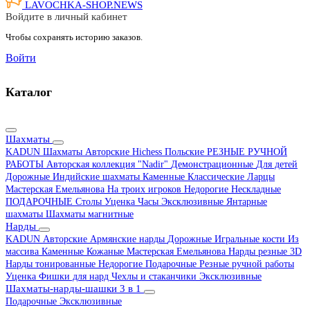
LAVOCHKA-SHOP.
NEWS
Войдите в личный кабинет
Чтобы сохранять историю заказов.
Войти
Каталог
Шахматы
KADUN
Шахматы Авторские Hichess
Польские
РЕЗНЫЕ РУЧНОЙ
РАБОТЫ
Авторская коллекция "Nadir"
Демонстрационные
Для детей
Дорожные
Индийские шахматы
Каменные
Классические
Ларцы
Мастерская Емельянова
На троих игроков
Недорогие
Нескладные
ПОДАРОЧНЫЕ
Столы
Уценка
Часы
Эксклюзивные
Янтарные
шахматы
Шахматы магнитные
Нарды
KADUN
Авторские
Армянские нарды
Дорожные
Игральные кости
Из
массива
Каменные
Кожаные
Мастерская Емельянова
Нарды резные 3D
Нарды тонированные
Недорогие
Подарочные
Резные ручной работы
Уценка
Фишки для нард
Чехлы и стаканчики
Эксклюзивные
Шахматы-нарды-шашки 3 в 1
Подарочные
Эксклюзивные