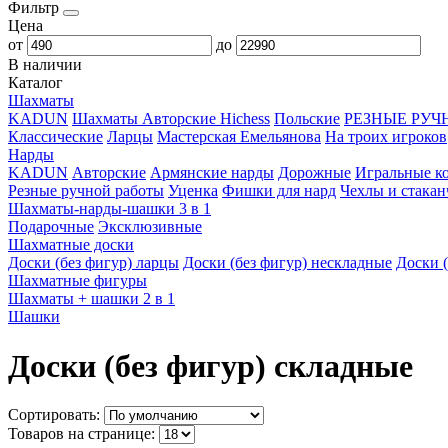
Фильтр
Цена
от
до
В наличии
Каталог
Шахматы
KADUN
Шахматы Авторские Hichess
Польские
РЕЗНЫЕ РУЧ
Классические
Ларцы
Мастерская Емельянова
На троих игроков
Нарды
KADUN
Авторские
Армянские нарды
Дорожные
Игральные к
Резные ручной работы
Уценка
Фишки для нард
Чехлы и стака
Шахматы-нарды-шашки 3 в 1
Подарочные
Эксклюзивные
Шахматные доски
Доски (без фигур) ларцы
Доски (без фигур) нескладные
Доски (
Шахматные фигуры
Шахматы + шашки 2 в 1
Шашки
Доски (без фигур) складные
Сортировать:
Товаров на странице: