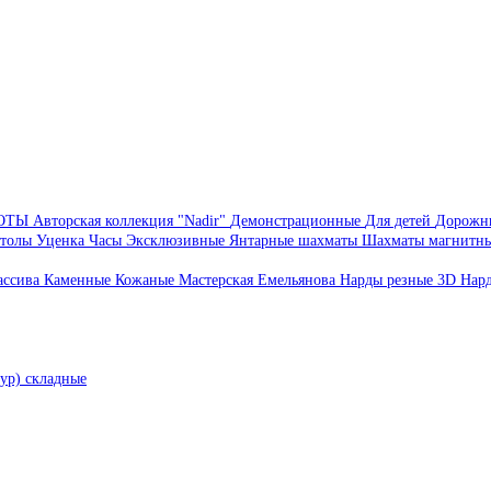
БОТЫ
Авторская коллекция "Nadir"
Демонстрационные
Для детей
Дорожн
толы
Уценка
Часы
Эксклюзивные
Янтарные шахматы
Шахматы магнитн
ассива
Каменные
Кожаные
Мастерская Емельянова
Нарды резные 3D
Нар
ур) складные