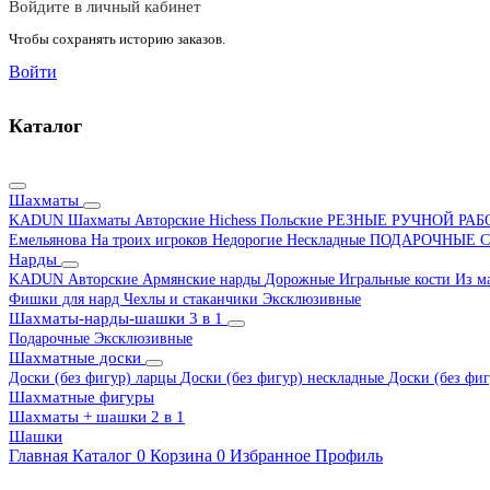
Войдите в личный кабинет
Чтобы сохранять историю заказов.
Войти
Каталог
Шахматы
KADUN
Шахматы Авторские Hichess
Польские
РЕЗНЫЕ РУЧНОЙ РА
Емельянова
На троих игроков
Недорогие
Нескладные
ПОДАРОЧНЫЕ
С
Нарды
KADUN
Авторские
Армянские нарды
Дорожные
Игральные кости
Из м
Фишки для нард
Чехлы и стаканчики
Эксклюзивные
Шахматы-нарды-шашки 3 в 1
Подарочные
Эксклюзивные
Шахматные доски
Доски (без фигур) ларцы
Доски (без фигур) нескладные
Доски (без фиг
Шахматные фигуры
Шахматы + шашки 2 в 1
Шашки
Главная
Каталог
0
Корзина
0
Избранное
Профиль