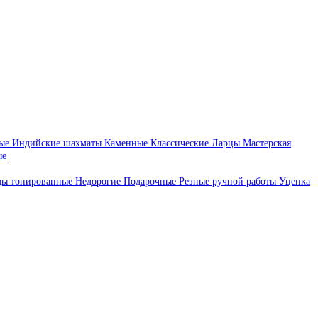
ые
Индийские шахматы
Каменные
Классические
Ларцы
Мастерская
ые
ды тонированные
Недорогие
Подарочные
Резные ручной работы
Уценка