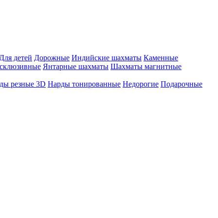
Для детей
Дорожные
Индийские шахматы
Каменные
склюзивные
Янтарные шахматы
Шахматы магнитные
ды резные 3D
Нарды тонированные
Недорогие
Подарочные