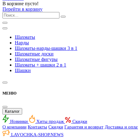
В корзине пусто!
Перейти в корзину
Шахматы
Нарды
Шахматы-нарды-шашки 3 в 1
Шахматные доски
Шахматные фигуры
Шахматы + шашки 2 в 1
Шашки
МЕНЮ
Каталог
Новинки
Хиты продаж
Скидки
О компании
Контакты
Скидки
Гарантия и возврат
Доставка и опла
LAVOCHKA-SHOP.
NEWS