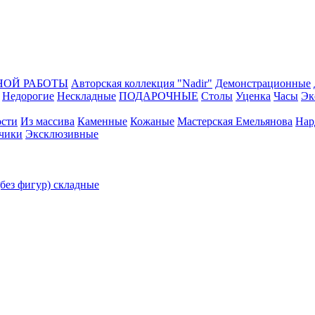
НОЙ РАБОТЫ
Авторская коллекция "Nadir"
Демонстрационные
Недорогие
Нескладные
ПОДАРОЧНЫЕ
Столы
Уценка
Часы
Эк
ости
Из массива
Каменные
Кожаные
Мастерская Емельянова
Нар
нчики
Эксклюзивные
без фигур) складные