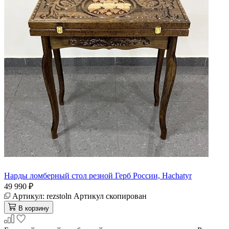
Нарды ломберный стол резной Герб России, Hachatyr
49 990 ₽
Артикул:
rezstoln
Артикул скопирован
В корзину