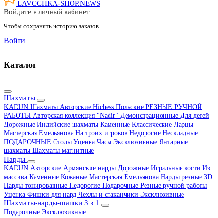
LAVOCHKA-SHOP.
NEWS
Войдите в личный кабинет
Чтобы сохранять историю заказов.
Войти
Каталог
Шахматы
KADUN
Шахматы Авторские Hichess
Польские
РЕЗНЫЕ РУЧНОЙ
РАБОТЫ
Авторская коллекция "Nadir"
Демонстрационные
Для детей
Дорожные
Индийские шахматы
Каменные
Классические
Ларцы
Мастерская Емельянова
На троих игроков
Недорогие
Нескладные
ПОДАРОЧНЫЕ
Столы
Уценка
Часы
Эксклюзивные
Янтарные
шахматы
Шахматы магнитные
Нарды
KADUN
Авторские
Армянские нарды
Дорожные
Игральные кости
Из
массива
Каменные
Кожаные
Мастерская Емельянова
Нарды резные 3D
Нарды тонированные
Недорогие
Подарочные
Резные ручной работы
Уценка
Фишки для нард
Чехлы и стаканчики
Эксклюзивные
Шахматы-нарды-шашки 3 в 1
Подарочные
Эксклюзивные