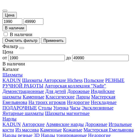
Цена
В наличии
В наличии
Очистить фильтр
Применить
Фильтр
Цена
от
до
В наличии
Каталог
Шахматы
KADUN
Шахматы Авторские Hichess
Польские
РЕЗНЫЕ
РУЧНОЙ РАБОТЫ
Авторская коллекция "Nadir"
Демонстрационные
Для детей
Дорожные
Индийские
шахматы
Каменные
Классические
Ларцы
Мастерская
Емельянова
На троих игроков
Недорогие
Нескладные
ПОДАРОЧНЫЕ
Столы
Уценка
Часы
Эксклюзивные
Янтарные шахматы
Шахматы магнитные
Нарды
KADUN
Авторские
Армянские нарды
Дорожные
Игральные
кости
Из массива
Каменные
Кожаные
Мастерская Емельянова
Нарды резные 3D
Нарды тонированные
Недорогие