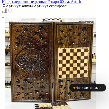
Нарды деревянные резные Гепард 60 см, Artash
Артикул:
artlv04
Артикул скопирован
..