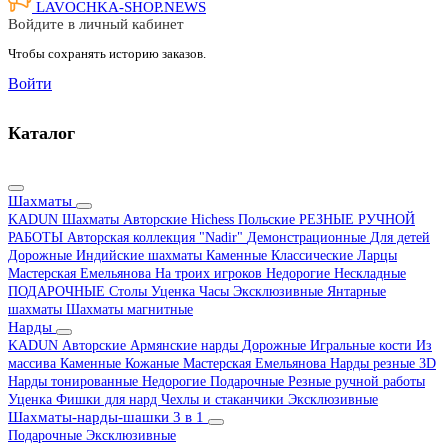
LAVOCHKA-SHOP.
NEWS
Войдите в личный кабинет
Чтобы сохранять историю заказов.
Войти
Каталог
Шахматы
KADUN
Шахматы Авторские Hichess
Польские
РЕЗНЫЕ РУЧНОЙ
РАБОТЫ
Авторская коллекция "Nadir"
Демонстрационные
Для детей
Дорожные
Индийские шахматы
Каменные
Классические
Ларцы
Мастерская Емельянова
На троих игроков
Недорогие
Нескладные
ПОДАРОЧНЫЕ
Столы
Уценка
Часы
Эксклюзивные
Янтарные
шахматы
Шахматы магнитные
Нарды
KADUN
Авторские
Армянские нарды
Дорожные
Игральные кости
Из
массива
Каменные
Кожаные
Мастерская Емельянова
Нарды резные 3D
Нарды тонированные
Недорогие
Подарочные
Резные ручной работы
Уценка
Фишки для нард
Чехлы и стаканчики
Эксклюзивные
Шахматы-нарды-шашки 3 в 1
Подарочные
Эксклюзивные