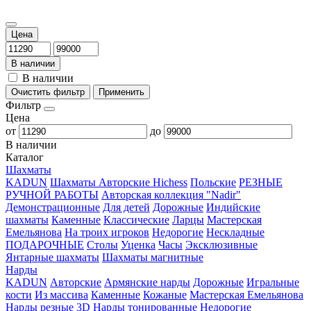
Цена
В наличии
В наличии
Очистить фильтр
Применить
Фильтр
Цена
от
до
В наличии
Каталог
Шахматы
KADUN
Шахматы Авторские Hichess
Польские
РЕЗНЫЕ
РУЧНОЙ РАБОТЫ
Авторская коллекция "Nadir"
Демонстрационные
Для детей
Дорожные
Индийские
шахматы
Каменные
Классические
Ларцы
Мастерская
Емельянова
На троих игроков
Недорогие
Нескладные
ПОДАРОЧНЫЕ
Столы
Уценка
Часы
Эксклюзивные
Янтарные шахматы
Шахматы магнитные
Нарды
KADUN
Авторские
Армянские нарды
Дорожные
Игральные
кости
Из массива
Каменные
Кожаные
Мастерская Емельянова
Нарды резные 3D
Нарды тонированные
Недорогие