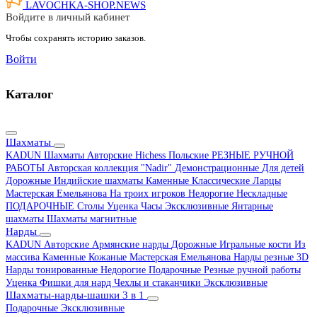
LAVOCHKA-SHOP.
NEWS
Войдите в личный кабинет
Чтобы сохранять историю заказов.
Войти
Каталог
Шахматы
KADUN
Шахматы Авторские Hichess
Польские
РЕЗНЫЕ РУЧНОЙ
РАБОТЫ
Авторская коллекция "Nadir"
Демонстрационные
Для детей
Дорожные
Индийские шахматы
Каменные
Классические
Ларцы
Мастерская Емельянова
На троих игроков
Недорогие
Нескладные
ПОДАРОЧНЫЕ
Столы
Уценка
Часы
Эксклюзивные
Янтарные
шахматы
Шахматы магнитные
Нарды
KADUN
Авторские
Армянские нарды
Дорожные
Игральные кости
Из
массива
Каменные
Кожаные
Мастерская Емельянова
Нарды резные 3D
Нарды тонированные
Недорогие
Подарочные
Резные ручной работы
Уценка
Фишки для нард
Чехлы и стаканчики
Эксклюзивные
Шахматы-нарды-шашки 3 в 1
Подарочные
Эксклюзивные