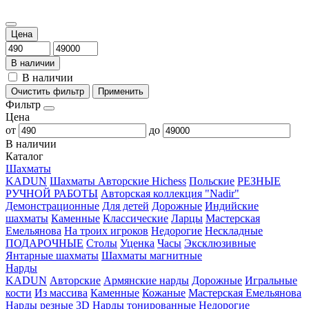
Цена
В наличии
В наличии
Очистить фильтр
Применить
Фильтр
Цена
от
до
В наличии
Каталог
Шахматы
KADUN
Шахматы Авторские Hichess
Польские
РЕЗНЫЕ
РУЧНОЙ РАБОТЫ
Авторская коллекция "Nadir"
Демонстрационные
Для детей
Дорожные
Индийские
шахматы
Каменные
Классические
Ларцы
Мастерская
Емельянова
На троих игроков
Недорогие
Нескладные
ПОДАРОЧНЫЕ
Столы
Уценка
Часы
Эксклюзивные
Янтарные шахматы
Шахматы магнитные
Нарды
KADUN
Авторские
Армянские нарды
Дорожные
Игральные
кости
Из массива
Каменные
Кожаные
Мастерская Емельянова
Нарды резные 3D
Нарды тонированные
Недорогие