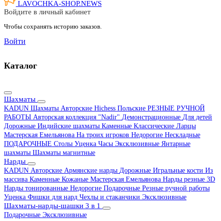
LAVOCHKA-SHOP.
NEWS
Войдите в личный кабинет
Чтобы сохранять историю заказов.
Войти
Каталог
Шахматы
KADUN
Шахматы Авторские Hichess
Польские
РЕЗНЫЕ РУЧНОЙ
РАБОТЫ
Авторская коллекция "Nadir"
Демонстрационные
Для детей
Дорожные
Индийские шахматы
Каменные
Классические
Ларцы
Мастерская Емельянова
На троих игроков
Недорогие
Нескладные
ПОДАРОЧНЫЕ
Столы
Уценка
Часы
Эксклюзивные
Янтарные
шахматы
Шахматы магнитные
Нарды
KADUN
Авторские
Армянские нарды
Дорожные
Игральные кости
Из
массива
Каменные
Кожаные
Мастерская Емельянова
Нарды резные 3D
Нарды тонированные
Недорогие
Подарочные
Резные ручной работы
Уценка
Фишки для нард
Чехлы и стаканчики
Эксклюзивные
Шахматы-нарды-шашки 3 в 1
Подарочные
Эксклюзивные