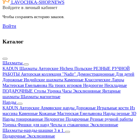
LAVOCHKA-SHOP.
NEWS
Войдите в личный кабинет
Чтобы сохранять историю заказов.
Войти
Каталог
Шахматы
KADUN
Шахматы Авторские Hichess
Польские
РЕЗНЫЕ РУЧНОЙ
РАБОТЫ
Авторская коллекция "Nadir"
Демонстрационные
Для детей
Дорожные
Индийские шахматы
Каменные
Классические
Ларцы
Мастерская Емельянова
На троих игроков
Недорогие
Нескладные
ПОДАРОЧНЫЕ
Столы
Уценка
Часы
Эксклюзивные
Янтарные
шахматы
Шахматы магнитные
Нарды
KADUN
Авторские
Армянские нарды
Дорожные
Игральные кости
Из
массива
Каменные
Кожаные
Мастерская Емельянова
Нарды резные 3D
Нарды тонированные
Недорогие
Подарочные
Резные ручной работы
Уценка
Фишки для нард
Чехлы и стаканчики
Эксклюзивные
Шахматы-нарды-шашки 3 в 1
Подарочные
Эксклюзивные