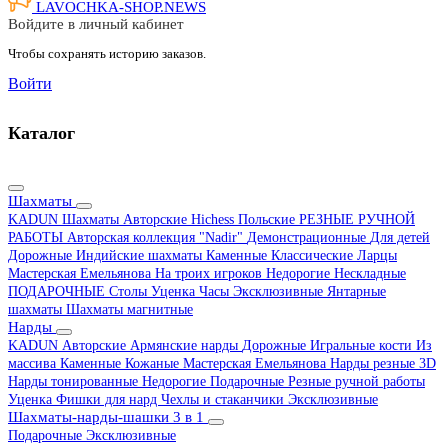
LAVOCHKA-SHOP.
NEWS
Войдите в личный кабинет
Чтобы сохранять историю заказов.
Войти
Каталог
Шахматы
KADUN
Шахматы Авторские Hichess
Польские
РЕЗНЫЕ РУЧНОЙ
РАБОТЫ
Авторская коллекция "Nadir"
Демонстрационные
Для детей
Дорожные
Индийские шахматы
Каменные
Классические
Ларцы
Мастерская Емельянова
На троих игроков
Недорогие
Нескладные
ПОДАРОЧНЫЕ
Столы
Уценка
Часы
Эксклюзивные
Янтарные
шахматы
Шахматы магнитные
Нарды
KADUN
Авторские
Армянские нарды
Дорожные
Игральные кости
Из
массива
Каменные
Кожаные
Мастерская Емельянова
Нарды резные 3D
Нарды тонированные
Недорогие
Подарочные
Резные ручной работы
Уценка
Фишки для нард
Чехлы и стаканчики
Эксклюзивные
Шахматы-нарды-шашки 3 в 1
Подарочные
Эксклюзивные