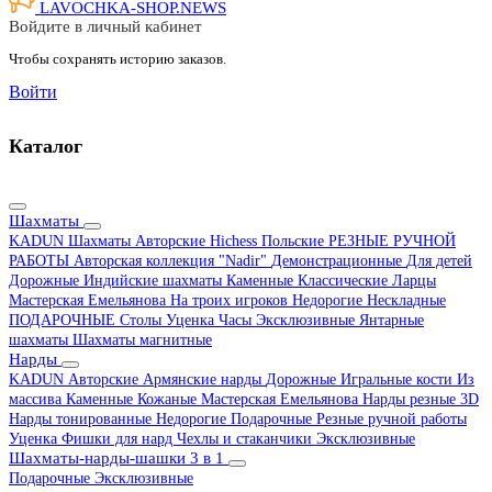
LAVOCHKA-SHOP.
NEWS
Войдите в личный кабинет
Чтобы сохранять историю заказов.
Войти
Каталог
Шахматы
KADUN
Шахматы Авторские Hichess
Польские
РЕЗНЫЕ РУЧНОЙ
РАБОТЫ
Авторская коллекция "Nadir"
Демонстрационные
Для детей
Дорожные
Индийские шахматы
Каменные
Классические
Ларцы
Мастерская Емельянова
На троих игроков
Недорогие
Нескладные
ПОДАРОЧНЫЕ
Столы
Уценка
Часы
Эксклюзивные
Янтарные
шахматы
Шахматы магнитные
Нарды
KADUN
Авторские
Армянские нарды
Дорожные
Игральные кости
Из
массива
Каменные
Кожаные
Мастерская Емельянова
Нарды резные 3D
Нарды тонированные
Недорогие
Подарочные
Резные ручной работы
Уценка
Фишки для нард
Чехлы и стаканчики
Эксклюзивные
Шахматы-нарды-шашки 3 в 1
Подарочные
Эксклюзивные