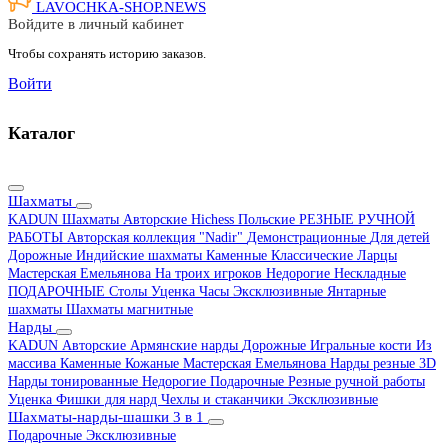
LAVOCHKA-SHOP.
NEWS
Войдите в личный кабинет
Чтобы сохранять историю заказов.
Войти
Каталог
Шахматы
KADUN
Шахматы Авторские Hichess
Польские
РЕЗНЫЕ РУЧНОЙ
РАБОТЫ
Авторская коллекция "Nadir"
Демонстрационные
Для детей
Дорожные
Индийские шахматы
Каменные
Классические
Ларцы
Мастерская Емельянова
На троих игроков
Недорогие
Нескладные
ПОДАРОЧНЫЕ
Столы
Уценка
Часы
Эксклюзивные
Янтарные
шахматы
Шахматы магнитные
Нарды
KADUN
Авторские
Армянские нарды
Дорожные
Игральные кости
Из
массива
Каменные
Кожаные
Мастерская Емельянова
Нарды резные 3D
Нарды тонированные
Недорогие
Подарочные
Резные ручной работы
Уценка
Фишки для нард
Чехлы и стаканчики
Эксклюзивные
Шахматы-нарды-шашки 3 в 1
Подарочные
Эксклюзивные