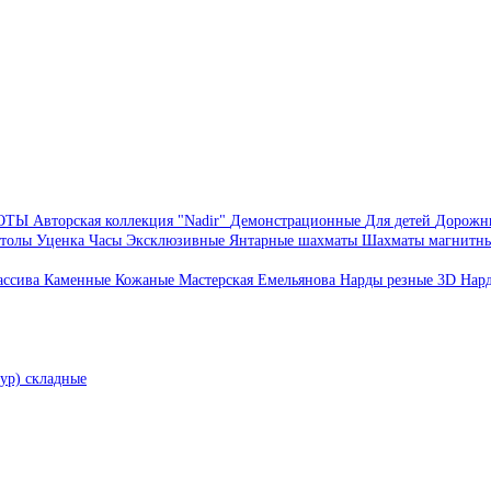
БОТЫ
Авторская коллекция "Nadir"
Демонстрационные
Для детей
Дорожн
толы
Уценка
Часы
Эксклюзивные
Янтарные шахматы
Шахматы магнитн
ассива
Каменные
Кожаные
Мастерская Емельянова
Нарды резные 3D
Нар
ур) складные