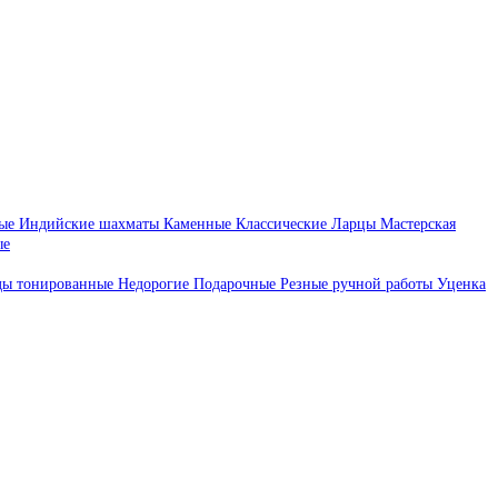
ые
Индийские шахматы
Каменные
Классические
Ларцы
Мастерская
ые
ды тонированные
Недорогие
Подарочные
Резные ручной работы
Уценка