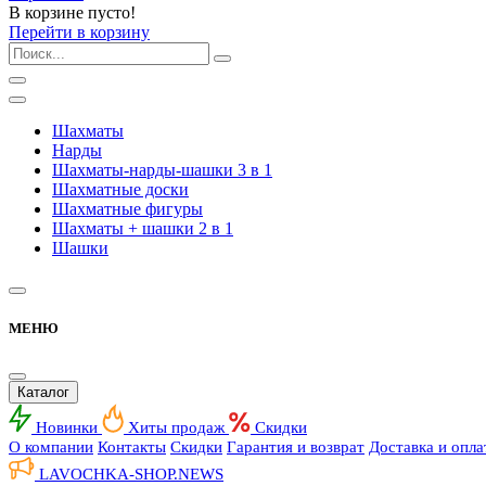
В корзине пусто!
Перейти в корзину
Шахматы
Нарды
Шахматы-нарды-шашки 3 в 1
Шахматные доски
Шахматные фигуры
Шахматы + шашки 2 в 1
Шашки
МЕНЮ
Каталог
Новинки
Хиты продаж
Скидки
О компании
Контакты
Скидки
Гарантия и возврат
Доставка и опла
LAVOCHKA-SHOP.
NEWS