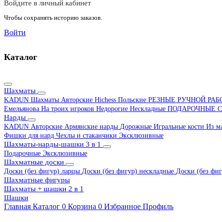
Войдите в личный кабинет
Чтобы сохранять историю заказов.
Войти
Каталог
Шахматы
KADUN
Шахматы Авторские Hichess
Польские
РЕЗНЫЕ РУЧНОЙ РА
Емельянова
На троих игроков
Недорогие
Нескладные
ПОДАРОЧНЫЕ
С
Нарды
KADUN
Авторские
Армянские нарды
Дорожные
Игральные кости
Из м
Фишки для нард
Чехлы и стаканчики
Эксклюзивные
Шахматы-нарды-шашки 3 в 1
Подарочные
Эксклюзивные
Шахматные доски
Доски (без фигур) ларцы
Доски (без фигур) нескладные
Доски (без фиг
Шахматные фигуры
Шахматы + шашки 2 в 1
Шашки
Главная
Каталог
0
Корзина
0
Избранное
Профиль