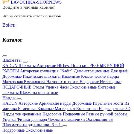
LAVOCHKA-SHOP.
NEWS
Войдите в личный кабинет
Чтобы сохранять историю заказов.
Войти
Каталог
Шахматы
KADUN
Шахматы Авторские Hichess
Польские
РЕЗНЫЕ РУЧНОЙ
РАБОТЫ
Авторская коллекция "Nadir"
Демонстрационные
Для детей
Дорожные
Индийские шахматы
Каменные
Классические
Ларцы
Мастерская Емельянова
На троих игроков
Недорогие
Нескладные
ПОДАРОЧНЫЕ
Столы
Уценка
Часы
Эксклюзивные
Янтарные
шахматы
Шахматы магнитные
Нарды
KADUN
Авторские
Армянские нарды
Дорожные
Игральные кости
Из
массива
Каменные
Кожаные
Мастерская Емельянова
Нарды резные 3D
Нарды тонированные
Недорогие
Подарочные
Резные ручной работы
Уценка
Фишки для нард
Чехлы и стаканчики
Эксклюзивные
Шахматы-нарды-шашки 3 в 1
Подарочные
Эксклюзивные