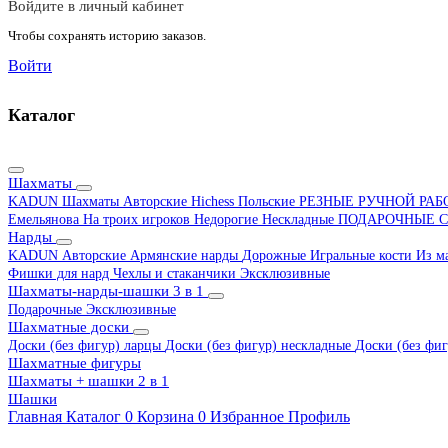
Войдите в личный кабинет
Чтобы сохранять историю заказов.
Войти
Каталог
Шахматы
KADUN
Шахматы Авторские Hichess
Польские
РЕЗНЫЕ РУЧНОЙ РА
Емельянова
На троих игроков
Недорогие
Нескладные
ПОДАРОЧНЫЕ
С
Нарды
KADUN
Авторские
Армянские нарды
Дорожные
Игральные кости
Из м
Фишки для нард
Чехлы и стаканчики
Эксклюзивные
Шахматы-нарды-шашки 3 в 1
Подарочные
Эксклюзивные
Шахматные доски
Доски (без фигур) ларцы
Доски (без фигур) нескладные
Доски (без фиг
Шахматные фигуры
Шахматы + шашки 2 в 1
Шашки
Главная
Каталог
0
Корзина
0
Избранное
Профиль