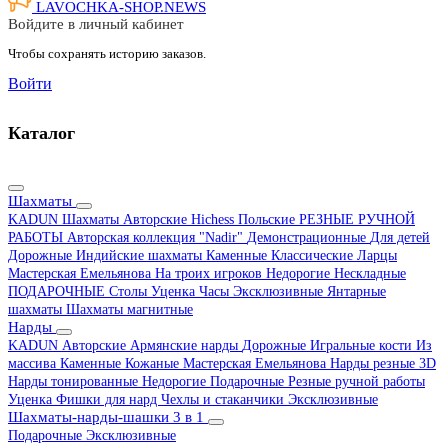
LAVOCHKA-SHOP.
NEWS
Войдите в личный кабинет
Чтобы сохранять историю заказов.
Войти
Каталог
Шахматы
KADUN
Шахматы Авторские Hichess
Польские
РЕЗНЫЕ РУЧНОЙ
РАБОТЫ
Авторская коллекция "Nadir"
Демонстрационные
Для детей
Дорожные
Индийские шахматы
Каменные
Классические
Ларцы
Мастерская Емельянова
На троих игроков
Недорогие
Нескладные
ПОДАРОЧНЫЕ
Столы
Уценка
Часы
Эксклюзивные
Янтарные
шахматы
Шахматы магнитные
Нарды
KADUN
Авторские
Армянские нарды
Дорожные
Игральные кости
Из
массива
Каменные
Кожаные
Мастерская Емельянова
Нарды резные 3D
Нарды тонированные
Недорогие
Подарочные
Резные ручной работы
Уценка
Фишки для нард
Чехлы и стаканчики
Эксклюзивные
Шахматы-нарды-шашки 3 в 1
Подарочные
Эксклюзивные