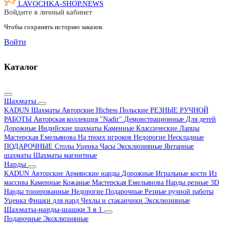
LAVOCHKA-SHOP.
NEWS
Войдите в личный кабинет
Чтобы сохранять историю заказов.
Войти
Каталог
Шахматы
KADUN
Шахматы Авторские Hichess
Польские
РЕЗНЫЕ РУЧНОЙ
РАБОТЫ
Авторская коллекция "Nadir"
Демонстрационные
Для детей
Дорожные
Индийские шахматы
Каменные
Классические
Ларцы
Мастерская Емельянова
На троих игроков
Недорогие
Нескладные
ПОДАРОЧНЫЕ
Столы
Уценка
Часы
Эксклюзивные
Янтарные
шахматы
Шахматы магнитные
Нарды
KADUN
Авторские
Армянские нарды
Дорожные
Игральные кости
Из
массива
Каменные
Кожаные
Мастерская Емельянова
Нарды резные 3D
Нарды тонированные
Недорогие
Подарочные
Резные ручной работы
Уценка
Фишки для нард
Чехлы и стаканчики
Эксклюзивные
Шахматы-нарды-шашки 3 в 1
Подарочные
Эксклюзивные