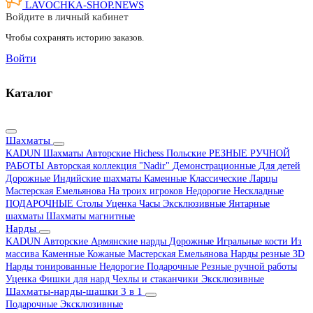
LAVOCHKA-SHOP.
NEWS
Войдите в личный кабинет
Чтобы сохранять историю заказов.
Войти
Каталог
Шахматы
KADUN
Шахматы Авторские Hichess
Польские
РЕЗНЫЕ РУЧНОЙ
РАБОТЫ
Авторская коллекция "Nadir"
Демонстрационные
Для детей
Дорожные
Индийские шахматы
Каменные
Классические
Ларцы
Мастерская Емельянова
На троих игроков
Недорогие
Нескладные
ПОДАРОЧНЫЕ
Столы
Уценка
Часы
Эксклюзивные
Янтарные
шахматы
Шахматы магнитные
Нарды
KADUN
Авторские
Армянские нарды
Дорожные
Игральные кости
Из
массива
Каменные
Кожаные
Мастерская Емельянова
Нарды резные 3D
Нарды тонированные
Недорогие
Подарочные
Резные ручной работы
Уценка
Фишки для нард
Чехлы и стаканчики
Эксклюзивные
Шахматы-нарды-шашки 3 в 1
Подарочные
Эксклюзивные