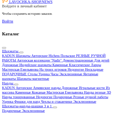
LAVOCHKA-SHOP.
NEWS
Войдите в личный кабинет
Чтобы сохранять историю заказов.
Войти
Каталог
Шахматы
KADUN
Шахматы Авторские Hichess
Польские
РЕЗНЫЕ РУЧНОЙ
РАБОТЫ
Авторская коллекция "Nadir"
Демонстрационные
Для детей
Дорожные
Индийские шахматы
Каменные
Классические
Ларцы
Мастерская Емельянова
На троих игроков
Недорогие
Нескладные
ПОДАРОЧНЫЕ
Столы
Уценка
Часы
Эксклюзивные
Янтарные
шахматы
Шахматы магнитные
Нарды
KADUN
Авторские
Армянские нарды
Дорожные
Игральные кости
Из
массива
Каменные
Кожаные
Мастерская Емельянова
Нарды резные 3D
Нарды тонированные
Недорогие
Подарочные
Резные ручной работы
Уценка
Фишки для нард
Чехлы и стаканчики
Эксклюзивные
Шахматы-нарды-шашки 3 в 1
Подарочные
Эксклюзивные