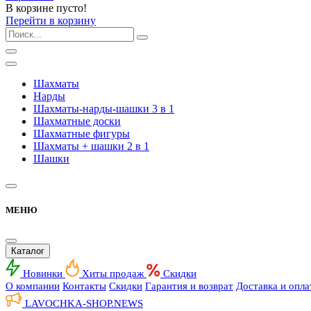
В корзине пусто!
Перейти в корзину
Шахматы
Нарды
Шахматы-нарды-шашки 3 в 1
Шахматные доски
Шахматные фигуры
Шахматы + шашки 2 в 1
Шашки
МЕНЮ
Каталог
Новинки
Хиты продаж
Скидки
О компании
Контакты
Скидки
Гарантия и возврат
Доставка и опла
LAVOCHKA-SHOP.
NEWS