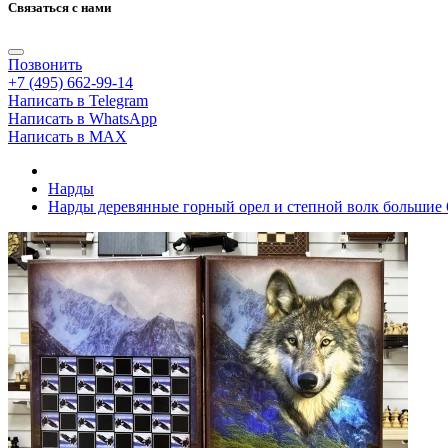
Связаться с нами
Позвонить
+7 (495) 662-99-14
Написать в Telegram
Написать в WhatsApp
Написать в MAX
Нарды
Нарды деревянные горный орел и степной волк большие 6