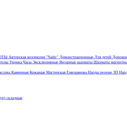
БОТЫ
Авторская коллекция "Nadir"
Демонстрационные
Для детей
Дорожн
толы
Уценка
Часы
Эксклюзивные
Янтарные шахматы
Шахматы магнитн
ассива
Каменные
Кожаные
Мастерская Емельянова
Нарды резные 3D
Нар
ур) складные