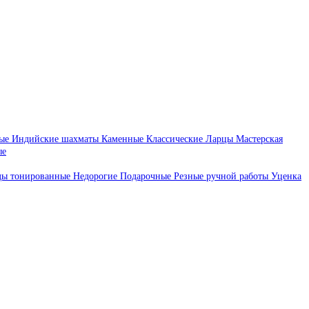
ые
Индийские шахматы
Каменные
Классические
Ларцы
Мастерская
ые
ды тонированные
Недорогие
Подарочные
Резные ручной работы
Уценка