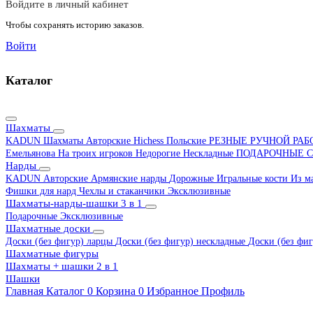
Войдите в личный кабинет
Чтобы сохранять историю заказов.
Войти
Каталог
Шахматы
KADUN
Шахматы Авторские Hichess
Польские
РЕЗНЫЕ РУЧНОЙ РА
Емельянова
На троих игроков
Недорогие
Нескладные
ПОДАРОЧНЫЕ
С
Нарды
KADUN
Авторские
Армянские нарды
Дорожные
Игральные кости
Из м
Фишки для нард
Чехлы и стаканчики
Эксклюзивные
Шахматы-нарды-шашки 3 в 1
Подарочные
Эксклюзивные
Шахматные доски
Доски (без фигур) ларцы
Доски (без фигур) нескладные
Доски (без фиг
Шахматные фигуры
Шахматы + шашки 2 в 1
Шашки
Главная
Каталог
0
Корзина
0
Избранное
Профиль