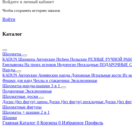
Войдите в личный кабинет
Чтобы сохранять историю заказов.
Войти
Каталог
Шахматы
KADUN
Шахматы Авторские Hichess
Польские
РЕЗНЫЕ РУЧНОЙ РА
Емельянова
На троих игроков
Недорогие
Нескладные
ПОДАРОЧНЫЕ
С
Нарды
KADUN
Авторские
Армянские нарды
Дорожные
Игральные кости
Из м
Фишки для нард
Чехлы и стаканчики
Эксклюзивные
Шахматы-нарды-шашки 3 в 1
Подарочные
Эксклюзивные
Шахматные доски
Доски (без фигур) ларцы
Доски (без фигур) нескладные
Доски (без фиг
Шахматные фигуры
Шахматы + шашки 2 в 1
Шашки
Главная
Каталог
0
Корзина
0
Избранное
Профиль