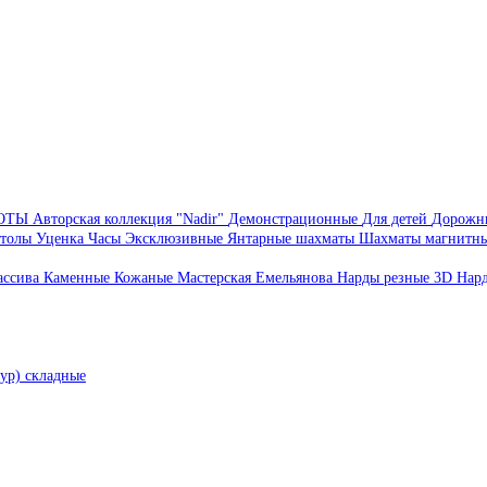
БОТЫ
Авторская коллекция "Nadir"
Демонстрационные
Для детей
Дорожн
толы
Уценка
Часы
Эксклюзивные
Янтарные шахматы
Шахматы магнитн
ассива
Каменные
Кожаные
Мастерская Емельянова
Нарды резные 3D
Нар
ур) складные