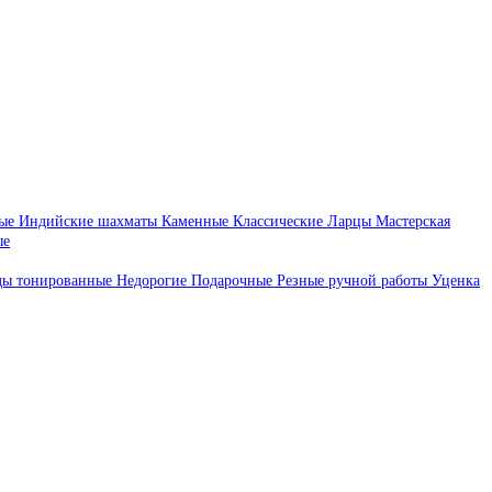
ые
Индийские шахматы
Каменные
Классические
Ларцы
Мастерская
ые
ды тонированные
Недорогие
Подарочные
Резные ручной работы
Уценка