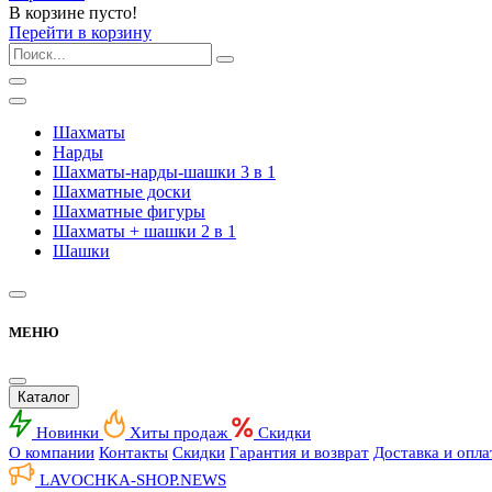
В корзине пусто!
Перейти в корзину
Шахматы
Нарды
Шахматы-нарды-шашки 3 в 1
Шахматные доски
Шахматные фигуры
Шахматы + шашки 2 в 1
Шашки
МЕНЮ
Каталог
Новинки
Хиты продаж
Скидки
О компании
Контакты
Скидки
Гарантия и возврат
Доставка и опла
LAVOCHKA-SHOP.
NEWS