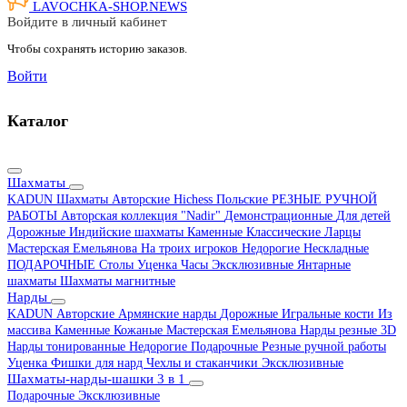
LAVOCHKA-SHOP.
NEWS
Войдите в личный кабинет
Чтобы сохранять историю заказов.
Войти
Каталог
Шахматы
KADUN
Шахматы Авторские Hichess
Польские
РЕЗНЫЕ РУЧНОЙ
РАБОТЫ
Авторская коллекция "Nadir"
Демонстрационные
Для детей
Дорожные
Индийские шахматы
Каменные
Классические
Ларцы
Мастерская Емельянова
На троих игроков
Недорогие
Нескладные
ПОДАРОЧНЫЕ
Столы
Уценка
Часы
Эксклюзивные
Янтарные
шахматы
Шахматы магнитные
Нарды
KADUN
Авторские
Армянские нарды
Дорожные
Игральные кости
Из
массива
Каменные
Кожаные
Мастерская Емельянова
Нарды резные 3D
Нарды тонированные
Недорогие
Подарочные
Резные ручной работы
Уценка
Фишки для нард
Чехлы и стаканчики
Эксклюзивные
Шахматы-нарды-шашки 3 в 1
Подарочные
Эксклюзивные