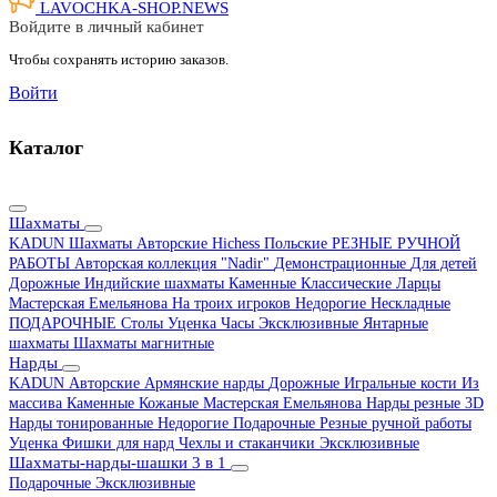
LAVOCHKA-SHOP.
NEWS
Войдите в личный кабинет
Чтобы сохранять историю заказов.
Войти
Каталог
Шахматы
KADUN
Шахматы Авторские Hichess
Польские
РЕЗНЫЕ РУЧНОЙ
РАБОТЫ
Авторская коллекция "Nadir"
Демонстрационные
Для детей
Дорожные
Индийские шахматы
Каменные
Классические
Ларцы
Мастерская Емельянова
На троих игроков
Недорогие
Нескладные
ПОДАРОЧНЫЕ
Столы
Уценка
Часы
Эксклюзивные
Янтарные
шахматы
Шахматы магнитные
Нарды
KADUN
Авторские
Армянские нарды
Дорожные
Игральные кости
Из
массива
Каменные
Кожаные
Мастерская Емельянова
Нарды резные 3D
Нарды тонированные
Недорогие
Подарочные
Резные ручной работы
Уценка
Фишки для нард
Чехлы и стаканчики
Эксклюзивные
Шахматы-нарды-шашки 3 в 1
Подарочные
Эксклюзивные