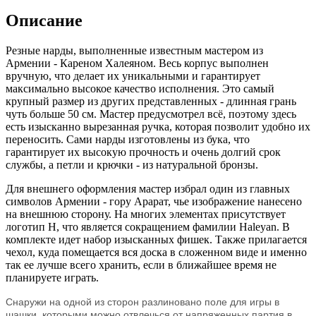
Описание
Резные нарды, выполненные известным мастером из
Армении - Кареном Халеяном. Весь корпус выполнен
вручную, что делает их уникальными и гарантирует
максимально высокое качество исполнения. Это самый
крупный размер из других представленных - длинная грань
чуть больше 50 см. Мастер предусмотрел всё, поэтому здесь
есть изысканно вырезанная ручка, которая позволит удобно их
переносить. Сами нарды изготовлены из бука, что
гарантирует их высокую прочность и очень долгий срок
службы, а петли и крючки - из натуральной бронзы.
Для внешнего оформления мастер избрал один из главных
символов Армении - гору Арарат, чье изображение нанесено
на внешнюю сторону. На многих элементах присутствует
логотип H, что является сокращением фамилии Haleyan. В
комплекте идет набор изысканных фишек. Также прилагается
чехол, куда помещается вся доска в сложенном виде и именно
так ее лучше всего хранить, если в ближайшее время не
планируете играть.
Снаружи на одной из сторон разлиновано поле для игры в
шашки, которыми можно отвлечься от напряженных партия в