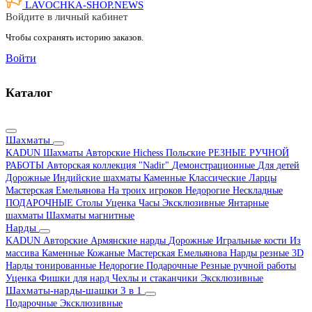
LAVOCHKA-SHOP.
NEWS
Войдите в личный кабинет
Чтобы сохранять историю заказов.
Войти
Каталог
Шахматы
KADUN
Шахматы Авторские Hichess
Польские
РЕЗНЫЕ РУЧНОЙ
РАБОТЫ
Авторская коллекция "Nadir"
Демонстрационные
Для детей
Дорожные
Индийские шахматы
Каменные
Классические
Ларцы
Мастерская Емельянова
На троих игроков
Недорогие
Нескладные
ПОДАРОЧНЫЕ
Столы
Уценка
Часы
Эксклюзивные
Янтарные
шахматы
Шахматы магнитные
Нарды
KADUN
Авторские
Армянские нарды
Дорожные
Игральные кости
Из
массива
Каменные
Кожаные
Мастерская Емельянова
Нарды резные 3D
Нарды тонированные
Недорогие
Подарочные
Резные ручной работы
Уценка
Фишки для нард
Чехлы и стаканчики
Эксклюзивные
Шахматы-нарды-шашки 3 в 1
Подарочные
Эксклюзивные