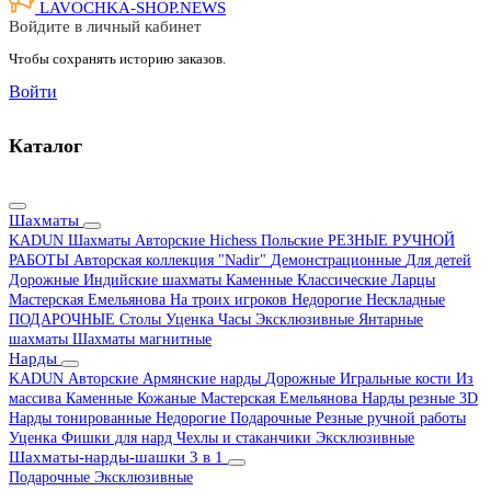
LAVOCHKA-SHOP.
NEWS
Войдите в личный кабинет
Чтобы сохранять историю заказов.
Войти
Каталог
Шахматы
KADUN
Шахматы Авторские Hichess
Польские
РЕЗНЫЕ РУЧНОЙ
РАБОТЫ
Авторская коллекция "Nadir"
Демонстрационные
Для детей
Дорожные
Индийские шахматы
Каменные
Классические
Ларцы
Мастерская Емельянова
На троих игроков
Недорогие
Нескладные
ПОДАРОЧНЫЕ
Столы
Уценка
Часы
Эксклюзивные
Янтарные
шахматы
Шахматы магнитные
Нарды
KADUN
Авторские
Армянские нарды
Дорожные
Игральные кости
Из
массива
Каменные
Кожаные
Мастерская Емельянова
Нарды резные 3D
Нарды тонированные
Недорогие
Подарочные
Резные ручной работы
Уценка
Фишки для нард
Чехлы и стаканчики
Эксклюзивные
Шахматы-нарды-шашки 3 в 1
Подарочные
Эксклюзивные