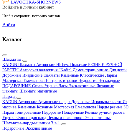
LAVOCHKA-SHOP.
NEWS
Войдите в личный кабинет
Чтобы сохранять историю заказов.
Войти
Каталог
Шахматы
KADUN
Шахматы Авторские Hichess
Польские
РЕЗНЫЕ РУЧНОЙ
РАБОТЫ
Авторская коллекция "Nadir"
Демонстрационные
Для детей
Дорожные
Индийские шахматы
Каменные
Классические
Ларцы
Мастерская Емельянова
На троих игроков
Недорогие
Нескладные
ПОДАРОЧНЫЕ
Столы
Уценка
Часы
Эксклюзивные
Янтарные
шахматы
Шахматы магнитные
Нарды
KADUN
Авторские
Армянские нарды
Дорожные
Игральные кости
Из
массива
Каменные
Кожаные
Мастерская Емельянова
Нарды резные 3D
Нарды тонированные
Недорогие
Подарочные
Резные ручной работы
Уценка
Фишки для нард
Чехлы и стаканчики
Эксклюзивные
Шахматы-нарды-шашки 3 в 1
Подарочные
Эксклюзивные