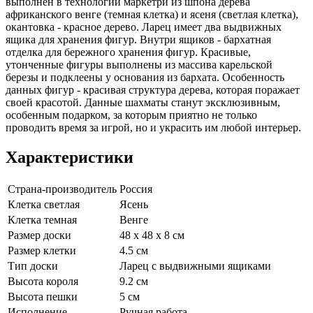
выполнен в технологии маркетри из шпона дерева
африканского венге (темная клетка) и ясеня (светлая клетка),
окантовка - красное дерево. Ларец имеет два выдвижных
ящика для хранения фигур. Внутри ящиков - бархатная
отделка для бережного хранения фигур. Красивые,
утонченные фигуры выполнены из массива карельской
березы и подклеены у основания из бархата. Особенность
данных фигур - красивая структура дерева, которая поражает
своей красотой. Данные шахматы станут эксклюзивным,
особенным подарком, за которым приятно не только
проводить время за игрой, но и украсить им любой интерьер.
Характеристики
Страна-производитель
Россия
Клетка светлая
Ясень
Клетка темная
Венге
Размер доски
48 х 48 х 8 см
Размер клетки
4.5 см
Тип доски
Ларец с выдвижными ящиками
Высота короля
9.2 см
Высота пешки
5 см
Исполнение
Ручная работа