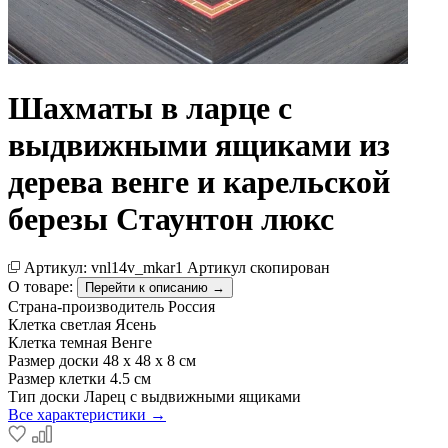
Шахматы в ларце с
выдвижными ящиками из
дерева венге и карельской
березы Стаунтон люкс
Артикул:
vnl14v_mkar1
Артикул скопирован
О товаре:
Перейти к описанию →
Страна-производитель
Россия
Клетка светлая
Ясень
Клетка темная
Венге
Размер доски
48 х 48 х 8 см
Размер клетки
4.5 см
Тип доски
Ларец с выдвижными ящиками
Все характеристики →