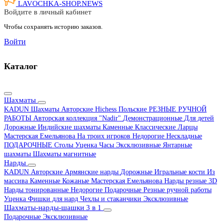
LAVOCHKA-SHOP.
NEWS
Войдите в личный кабинет
Чтобы сохранять историю заказов.
Войти
Каталог
Шахматы
KADUN
Шахматы Авторские Hichess
Польские
РЕЗНЫЕ РУЧНОЙ
РАБОТЫ
Авторская коллекция "Nadir"
Демонстрационные
Для детей
Дорожные
Индийские шахматы
Каменные
Классические
Ларцы
Мастерская Емельянова
На троих игроков
Недорогие
Нескладные
ПОДАРОЧНЫЕ
Столы
Уценка
Часы
Эксклюзивные
Янтарные
шахматы
Шахматы магнитные
Нарды
KADUN
Авторские
Армянские нарды
Дорожные
Игральные кости
Из
массива
Каменные
Кожаные
Мастерская Емельянова
Нарды резные 3D
Нарды тонированные
Недорогие
Подарочные
Резные ручной работы
Уценка
Фишки для нард
Чехлы и стаканчики
Эксклюзивные
Шахматы-нарды-шашки 3 в 1
Подарочные
Эксклюзивные