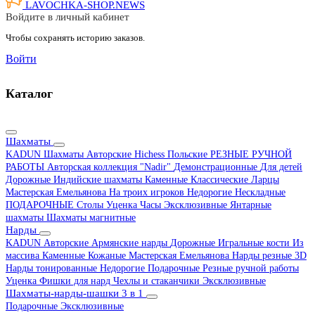
LAVOCHKA-SHOP.
NEWS
Войдите в личный кабинет
Чтобы сохранять историю заказов.
Войти
Каталог
Шахматы
KADUN
Шахматы Авторские Hichess
Польские
РЕЗНЫЕ РУЧНОЙ
РАБОТЫ
Авторская коллекция "Nadir"
Демонстрационные
Для детей
Дорожные
Индийские шахматы
Каменные
Классические
Ларцы
Мастерская Емельянова
На троих игроков
Недорогие
Нескладные
ПОДАРОЧНЫЕ
Столы
Уценка
Часы
Эксклюзивные
Янтарные
шахматы
Шахматы магнитные
Нарды
KADUN
Авторские
Армянские нарды
Дорожные
Игральные кости
Из
массива
Каменные
Кожаные
Мастерская Емельянова
Нарды резные 3D
Нарды тонированные
Недорогие
Подарочные
Резные ручной работы
Уценка
Фишки для нард
Чехлы и стаканчики
Эксклюзивные
Шахматы-нарды-шашки 3 в 1
Подарочные
Эксклюзивные