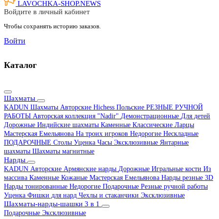
LAVOCHKA-SHOP.
NEWS
Войдите в личный кабинет
Чтобы сохранять историю заказов.
Войти
Каталог
Шахматы
KADUN
Шахматы Авторские Hichess
Польские
РЕЗНЫЕ РУЧНОЙ
РАБОТЫ
Авторская коллекция "Nadir"
Демонстрационные
Для детей
Дорожные
Индийские шахматы
Каменные
Классические
Ларцы
Мастерская Емельянова
На троих игроков
Недорогие
Нескладные
ПОДАРОЧНЫЕ
Столы
Уценка
Часы
Эксклюзивные
Янтарные
шахматы
Шахматы магнитные
Нарды
KADUN
Авторские
Армянские нарды
Дорожные
Игральные кости
Из
массива
Каменные
Кожаные
Мастерская Емельянова
Нарды резные 3D
Нарды тонированные
Недорогие
Подарочные
Резные ручной работы
Уценка
Фишки для нард
Чехлы и стаканчики
Эксклюзивные
Шахматы-нарды-шашки 3 в 1
Подарочные
Эксклюзивные