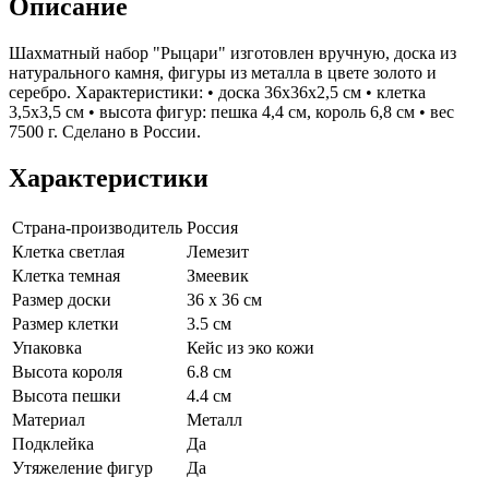
Описание
Шахматный набор "Рыцари" изготовлен вручную, доска из
натурального камня, фигуры из металла в цвете золото и
серебро. Характеристики: • доска 36х36х2,5 см • клетка
3,5х3,5 см • высота фигур: пешка 4,4 см, король 6,8 см • вес
7500 г. Сделано в России.
Характеристики
Страна-производитель
Россия
Клетка светлая
Лемезит
Клетка темная
Змеевик
Размер доски
36 х 36 см
Размер клетки
3.5 см
Упаковка
Кейс из эко кожи
Высота короля
6.8 см
Высота пешки
4.4 см
Материал
Металл
Подклейка
Да
Утяжеление фигур
Да