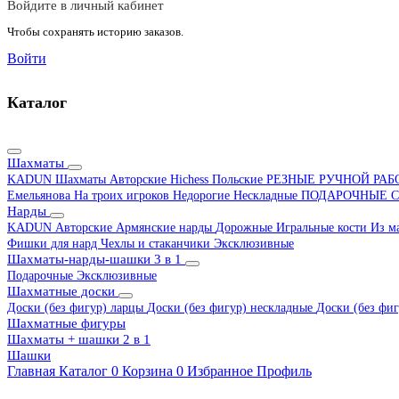
Войдите в личный кабинет
Чтобы сохранять историю заказов.
Войти
Каталог
Шахматы
KADUN
Шахматы Авторские Hichess
Польские
РЕЗНЫЕ РУЧНОЙ РА
Емельянова
На троих игроков
Недорогие
Нескладные
ПОДАРОЧНЫЕ
С
Нарды
KADUN
Авторские
Армянские нарды
Дорожные
Игральные кости
Из м
Фишки для нард
Чехлы и стаканчики
Эксклюзивные
Шахматы-нарды-шашки 3 в 1
Подарочные
Эксклюзивные
Шахматные доски
Доски (без фигур) ларцы
Доски (без фигур) нескладные
Доски (без фиг
Шахматные фигуры
Шахматы + шашки 2 в 1
Шашки
Главная
Каталог
0
Корзина
0
Избранное
Профиль