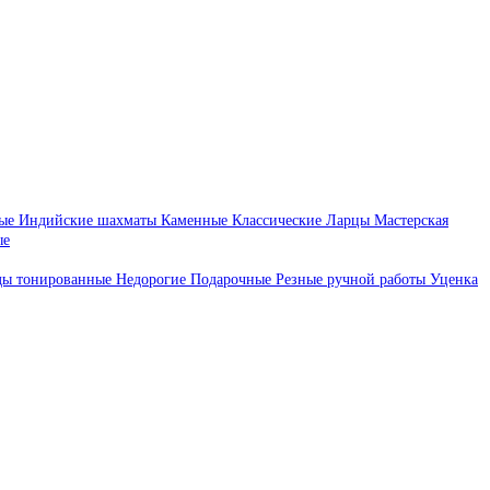
ые
Индийские шахматы
Каменные
Классические
Ларцы
Мастерская
ые
ды тонированные
Недорогие
Подарочные
Резные ручной работы
Уценка