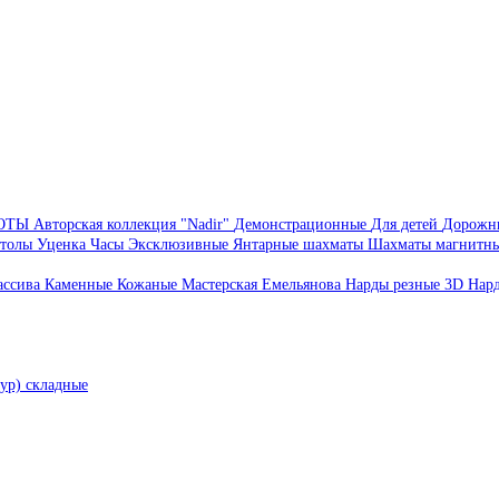
БОТЫ
Авторская коллекция "Nadir"
Демонстрационные
Для детей
Дорожн
толы
Уценка
Часы
Эксклюзивные
Янтарные шахматы
Шахматы магнитн
ассива
Каменные
Кожаные
Мастерская Емельянова
Нарды резные 3D
Нар
ур) складные