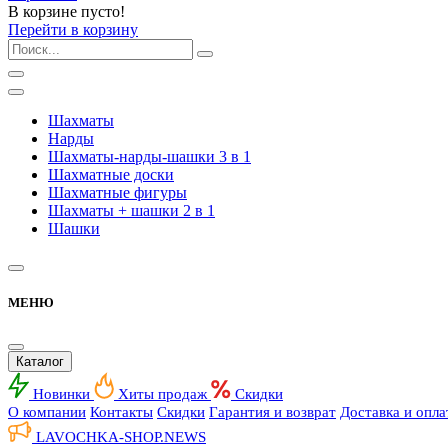
В корзине пусто!
Перейти в корзину
Шахматы
Нарды
Шахматы-нарды-шашки 3 в 1
Шахматные доски
Шахматные фигуры
Шахматы + шашки 2 в 1
Шашки
МЕНЮ
Каталог
Новинки
Хиты продаж
Скидки
О компании
Контакты
Скидки
Гарантия и возврат
Доставка и опла
LAVOCHKA-SHOP.
NEWS