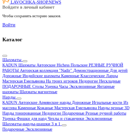
LAVOCHKA-SHOP.
NEWS
Войдите в личный кабинет
Чтобы сохранять историю заказов.
Войти
Каталог
Шахматы
KADUN
Шахматы Авторские Hichess
Польские
РЕЗНЫЕ РУЧНОЙ
РАБОТЫ
Авторская коллекция "Nadir"
Демонстрационные
Для детей
Дорожные
Индийские шахматы
Каменные
Классические
Ларцы
Мастерская Емельянова
На троих игроков
Недорогие
Нескладные
ПОДАРОЧНЫЕ
Столы
Уценка
Часы
Эксклюзивные
Янтарные
шахматы
Шахматы магнитные
Нарды
KADUN
Авторские
Армянские нарды
Дорожные
Игральные кости
Из
массива
Каменные
Кожаные
Мастерская Емельянова
Нарды резные 3D
Нарды тонированные
Недорогие
Подарочные
Резные ручной работы
Уценка
Фишки для нард
Чехлы и стаканчики
Эксклюзивные
Шахматы-нарды-шашки 3 в 1
Подарочные
Эксклюзивные