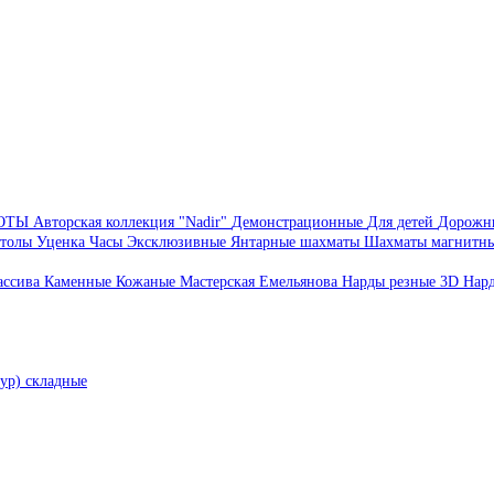
БОТЫ
Авторская коллекция "Nadir"
Демонстрационные
Для детей
Дорожн
толы
Уценка
Часы
Эксклюзивные
Янтарные шахматы
Шахматы магнитн
ассива
Каменные
Кожаные
Мастерская Емельянова
Нарды резные 3D
Нар
ур) складные