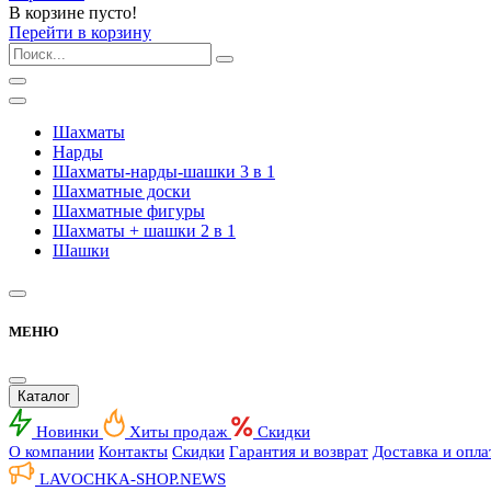
В корзине пусто!
Перейти в корзину
Шахматы
Нарды
Шахматы-нарды-шашки 3 в 1
Шахматные доски
Шахматные фигуры
Шахматы + шашки 2 в 1
Шашки
МЕНЮ
Каталог
Новинки
Хиты продаж
Скидки
О компании
Контакты
Скидки
Гарантия и возврат
Доставка и опла
LAVOCHKA-SHOP.
NEWS