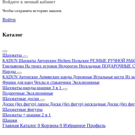
Войдите в личный кабинет
Чтобы сохранять историю заказов.
Войти
Каталог
Шахматы
KADUN
Шахматы Авторские Hichess
Польские
РЕЗНЫЕ РУЧНОЙ РА
Емельянова
На троих игроков
Недорогие
Нескладные
ПОДАРОЧНЫЕ
С
Нарды
KADUN
Авторские
Армянские нарды
Дорожные
Игральные кости
Из м
Фишки для нард
Чехлы и стаканчики
Эксклюзивные
Шахматы-нарды-шашки 3 в 1
Подарочные
Эксклюзивные
Шахматные доски
Доски (без фигур) ларцы
Доски (без фигур) нескладные
Доски (без фиг
Шахматные фигуры
Шахматы + шашки 2 в 1
Шашки
Главная
Каталог
0
Корзина
0
Избранное
Профиль