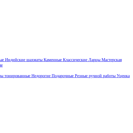
ые
Индийские шахматы
Каменные
Классические
Ларцы
Мастерская
ые
ды тонированные
Недорогие
Подарочные
Резные ручной работы
Уценка