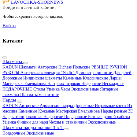
LAVOCHKA-SHOP.
NEWS
Войдите в личный кабинет
Чтобы сохранять историю заказов.
Войти
Каталог
Шахматы
KADUN
Шахматы Авторские Hichess
Польские
РЕЗНЫЕ РУЧНОЙ
РАБОТЫ
Авторская коллекция "Nadir"
Демонстрационные
Для детей
Дорожные
Индийские шахматы
Каменные
Классические
Ларцы
Мастерская Емельянова
На троих игроков
Недорогие
Нескладные
ПОДАРОЧНЫЕ
Столы
Уценка
Часы
Эксклюзивные
Янтарные
шахматы
Шахматы магнитные
Нарды
KADUN
Авторские
Армянские нарды
Дорожные
Игральные кости
Из
массива
Каменные
Кожаные
Мастерская Емельянова
Нарды резные 3D
Нарды тонированные
Недорогие
Подарочные
Резные ручной работы
Уценка
Фишки для нард
Чехлы и стаканчики
Эксклюзивные
Шахматы-нарды-шашки 3 в 1
Подарочные
Эксклюзивные