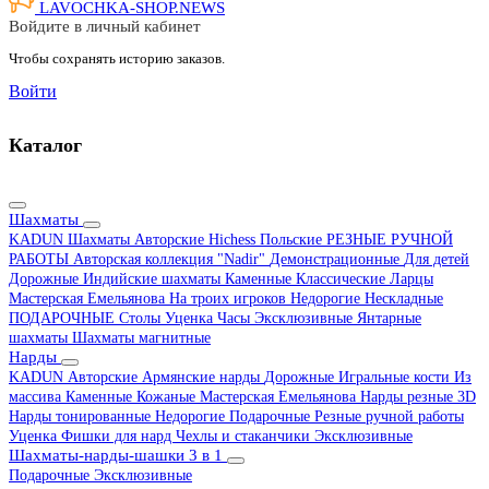
LAVOCHKA-SHOP.
NEWS
Войдите в личный кабинет
Чтобы сохранять историю заказов.
Войти
Каталог
Шахматы
KADUN
Шахматы Авторские Hichess
Польские
РЕЗНЫЕ РУЧНОЙ
РАБОТЫ
Авторская коллекция "Nadir"
Демонстрационные
Для детей
Дорожные
Индийские шахматы
Каменные
Классические
Ларцы
Мастерская Емельянова
На троих игроков
Недорогие
Нескладные
ПОДАРОЧНЫЕ
Столы
Уценка
Часы
Эксклюзивные
Янтарные
шахматы
Шахматы магнитные
Нарды
KADUN
Авторские
Армянские нарды
Дорожные
Игральные кости
Из
массива
Каменные
Кожаные
Мастерская Емельянова
Нарды резные 3D
Нарды тонированные
Недорогие
Подарочные
Резные ручной работы
Уценка
Фишки для нард
Чехлы и стаканчики
Эксклюзивные
Шахматы-нарды-шашки 3 в 1
Подарочные
Эксклюзивные