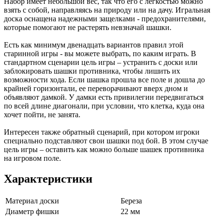
Набор имеет небольшой вес, так что его с легкостью можно
взять с собой, направляясь на природу или на дачу. Игральная
доска оснащена надежными защелками - предохранителями,
которые помогают не растерять невзначай шашки.
Есть как минимум двенадцать вариантов правил этой
старинной игры - вы можете выбрать, по каким играть. В
стандартном сценарии цель игры – устранить с доски или
заблокировать шашки противника, чтобы лишить их
возможности хода. Если шашка прошла все поле и дошла до
крайней горизонтали, ее переворачивают вверх дном и
объявляют дамкой. У дамки есть привилегии передвигаться
по всей длине диагонали, при условии, что клетка, куда она
хочет пойти, не занята.
Интересен также обратный сценарий, при котором игроки
специально подставляют свои шашки под бой. В этом случае
цель игры – оставить как можно больше шашек противника
на игровом поле.
Характеристики
Материал доски
Береза
Диаметр фишки
22 мм