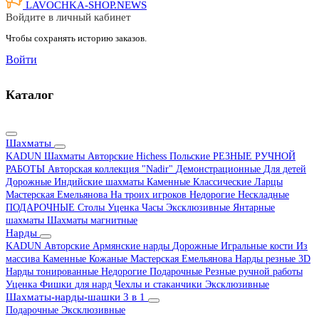
LAVOCHKA-SHOP.
NEWS
Войдите в личный кабинет
Чтобы сохранять историю заказов.
Войти
Каталог
Шахматы
KADUN
Шахматы Авторские Hichess
Польские
РЕЗНЫЕ РУЧНОЙ
РАБОТЫ
Авторская коллекция "Nadir"
Демонстрационные
Для детей
Дорожные
Индийские шахматы
Каменные
Классические
Ларцы
Мастерская Емельянова
На троих игроков
Недорогие
Нескладные
ПОДАРОЧНЫЕ
Столы
Уценка
Часы
Эксклюзивные
Янтарные
шахматы
Шахматы магнитные
Нарды
KADUN
Авторские
Армянские нарды
Дорожные
Игральные кости
Из
массива
Каменные
Кожаные
Мастерская Емельянова
Нарды резные 3D
Нарды тонированные
Недорогие
Подарочные
Резные ручной работы
Уценка
Фишки для нард
Чехлы и стаканчики
Эксклюзивные
Шахматы-нарды-шашки 3 в 1
Подарочные
Эксклюзивные