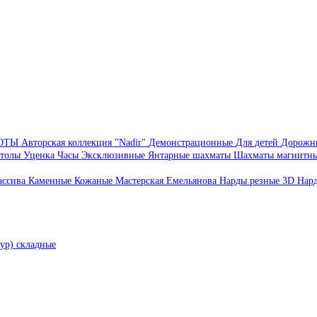
БОТЫ
Авторская коллекция "Nadir"
Демонстрационные
Для детей
Дорожн
толы
Уценка
Часы
Эксклюзивные
Янтарные шахматы
Шахматы магнитн
ассива
Каменные
Кожаные
Мастерская Емельянова
Нарды резные 3D
Нар
ур) складные