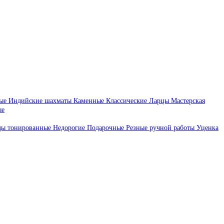
ые
Индийские шахматы
Каменные
Классические
Ларцы
Мастерская
ые
ды тонированные
Недорогие
Подарочные
Резные ручной работы
Уценка