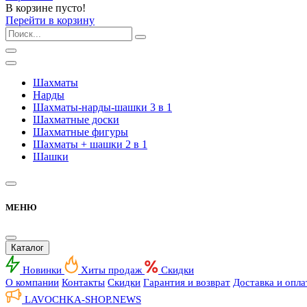
В корзине пусто!
Перейти в корзину
Шахматы
Нарды
Шахматы-нарды-шашки 3 в 1
Шахматные доски
Шахматные фигуры
Шахматы + шашки 2 в 1
Шашки
МЕНЮ
Каталог
Новинки
Хиты продаж
Скидки
О компании
Контакты
Скидки
Гарантия и возврат
Доставка и опла
LAVOCHKA-SHOP.
NEWS