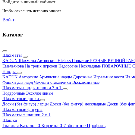
Войдите в личный кабинет
Чтобы сохранять историю заказов.
Войти
Каталог
Шахматы
KADUN
Шахматы Авторские Hichess
Польские
РЕЗНЫЕ РУЧНОЙ РА
Емельянова
На троих игроков
Недорогие
Нескладные
ПОДАРОЧНЫЕ
С
Нарды
KADUN
Авторские
Армянские нарды
Дорожные
Игральные кости
Из м
Фишки для нард
Чехлы и стаканчики
Эксклюзивные
Шахматы-нарды-шашки 3 в 1
Подарочные
Эксклюзивные
Шахматные доски
Доски (без фигур) ларцы
Доски (без фигур) нескладные
Доски (без фиг
Шахматные фигуры
Шахматы + шашки 2 в 1
Шашки
Главная
Каталог
0
Корзина
0
Избранное
Профиль