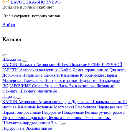
LAVOCHKA-SHOP.
NEWS
Войдите в личный кабинет
Чтобы сохранять историю заказов.
Войти
Каталог
Шахматы
KADUN
Шахматы Авторские Hichess
Польские
РЕЗНЫЕ РУЧНОЙ
РАБОТЫ
Авторская коллекция "Nadir"
Демонстрационные
Для детей
Дорожные
Индийские шахматы
Каменные
Классические
Ларцы
Мастерская Емельянова
На троих игроков
Недорогие
Нескладные
ПОДАРОЧНЫЕ
Столы
Уценка
Часы
Эксклюзивные
Янтарные
шахматы
Шахматы магнитные
Нарды
KADUN
Авторские
Армянские нарды
Дорожные
Игральные кости
Из
массива
Каменные
Кожаные
Мастерская Емельянова
Нарды резные 3D
Нарды тонированные
Недорогие
Подарочные
Резные ручной работы
Уценка
Фишки для нард
Чехлы и стаканчики
Эксклюзивные
Шахматы-нарды-шашки 3 в 1
Подарочные
Эксклюзивные