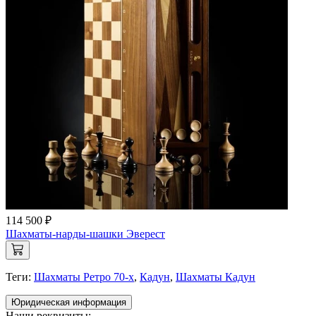
114 500 ₽
Шахматы-нарды-шашки Эверест
Теги:
Шахматы Ретро 70-х
,
Кадун
,
Шахматы Кадун
Юридическая информация
Наши реквизиты: