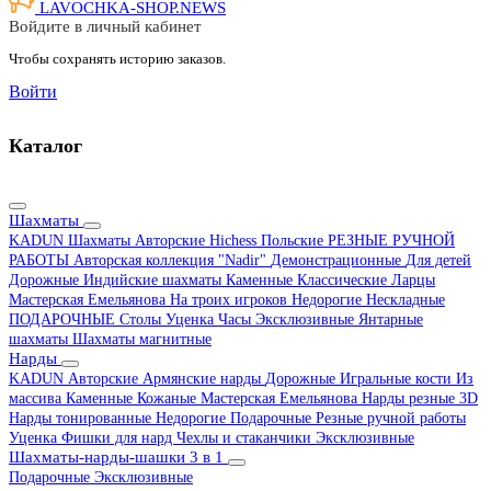
LAVOCHKA-SHOP.
NEWS
Войдите в личный кабинет
Чтобы сохранять историю заказов.
Войти
Каталог
Шахматы
KADUN
Шахматы Авторские Hichess
Польские
РЕЗНЫЕ РУЧНОЙ
РАБОТЫ
Авторская коллекция "Nadir"
Демонстрационные
Для детей
Дорожные
Индийские шахматы
Каменные
Классические
Ларцы
Мастерская Емельянова
На троих игроков
Недорогие
Нескладные
ПОДАРОЧНЫЕ
Столы
Уценка
Часы
Эксклюзивные
Янтарные
шахматы
Шахматы магнитные
Нарды
KADUN
Авторские
Армянские нарды
Дорожные
Игральные кости
Из
массива
Каменные
Кожаные
Мастерская Емельянова
Нарды резные 3D
Нарды тонированные
Недорогие
Подарочные
Резные ручной работы
Уценка
Фишки для нард
Чехлы и стаканчики
Эксклюзивные
Шахматы-нарды-шашки 3 в 1
Подарочные
Эксклюзивные