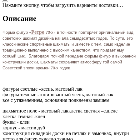
Нажмите кнопку, чтобы загрузить варианты доставки…
Описание
Форма фигур «
70-х» в точности повторяет оригинальный вид
Ретро
советских шахмат дизайна начала семидесятых годов. По сути, это
классические спортивные шахматы и ,вместе с тем, само изделие
традиционно выполнено с высоким качеством, что придает ему
особый шик. Благодаря точной передаче формы фигур и выбранной
конструкции доски, шахматы сохраняют атмосферу той самой
Советской эпохи времен 70-х годов.
фигуры светлые –ясень, матовый лак
фигуры темные -тонированный ясень, матовый лак
все с утяжелением, основания подклеены замшем.
шахматное поле - матовый лакклетка светлая –сапеле
клетка темная -клен
буквы - клен
корпус - массив дуб
конструкция складной доски на петлях и замочках, внутри
место для фигур оклеено тканью