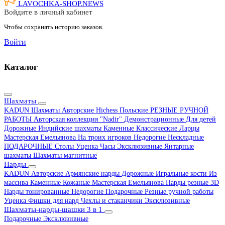
LAVOCHKA-SHOP.
NEWS
Войдите в личный кабинет
Чтобы сохранять историю заказов.
Войти
Каталог
Шахматы
KADUN
Шахматы Авторские Hichess
Польские
РЕЗНЫЕ РУЧНОЙ
РАБОТЫ
Авторская коллекция "Nadir"
Демонстрационные
Для детей
Дорожные
Индийские шахматы
Каменные
Классические
Ларцы
Мастерская Емельянова
На троих игроков
Недорогие
Нескладные
ПОДАРОЧНЫЕ
Столы
Уценка
Часы
Эксклюзивные
Янтарные
шахматы
Шахматы магнитные
Нарды
KADUN
Авторские
Армянские нарды
Дорожные
Игральные кости
Из
массива
Каменные
Кожаные
Мастерская Емельянова
Нарды резные 3D
Нарды тонированные
Недорогие
Подарочные
Резные ручной работы
Уценка
Фишки для нард
Чехлы и стаканчики
Эксклюзивные
Шахматы-нарды-шашки 3 в 1
Подарочные
Эксклюзивные