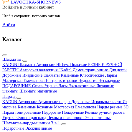
LAVOCHKA-SHOP.
NEWS
Войдите в личный кабинет
Чтобы сохранять историю заказов.
Войти
Каталог
Шахматы
KADUN
Шахматы Авторские Hichess
Польские
РЕЗНЫЕ РУЧНОЙ
РАБОТЫ
Авторская коллекция "Nadir"
Демонстрационные
Для детей
Дорожные
Индийские шахматы
Каменные
Классические
Ларцы
Мастерская Емельянова
На троих игроков
Недорогие
Нескладные
ПОДАРОЧНЫЕ
Столы
Уценка
Часы
Эксклюзивные
Янтарные
шахматы
Шахматы магнитные
Нарды
KADUN
Авторские
Армянские нарды
Дорожные
Игральные кости
Из
массива
Каменные
Кожаные
Мастерская Емельянова
Нарды резные 3D
Нарды тонированные
Недорогие
Подарочные
Резные ручной работы
Уценка
Фишки для нард
Чехлы и стаканчики
Эксклюзивные
Шахматы-нарды-шашки 3 в 1
Подарочные
Эксклюзивные