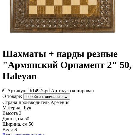
Шахматы + нарды резные
"Армянский Орнамент 2" 50,
Haleyan
Артикул:
kh149-5-gd
Артикул скопирован
О товаре:
Перейти к описанию →
Страна-производитель
Армения
Материал
Бук
Высота
3
Длина, см
50
Ширина, см
50
Вес
2.9
Все характеристики →