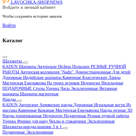
LAVOCHKA-SHOP.
NEWS
Войдите в личный кабинет
Чтобы сохранять историю заказов.
Войти
Каталог
Шахматы
KADUN
Шахматы Авторские Hichess
Польские
РЕЗНЫЕ РУЧНОЙ
РАБОТЫ
Авторская коллекция "Nadir"
Демонстрационные
Для детей
Дорожные
Индийские шахматы
Каменные
Классические
Ларцы
Мастерская Емельянова
На троих игроков
Недорогие
Нескладные
ПОДАРОЧНЫЕ
Столы
Уценка
Часы
Эксклюзивные
Янтарные
шахматы
Шахматы магнитные
Нарды
KADUN
Авторские
Армянские нарды
Дорожные
Игральные кости
Из
массива
Каменные
Кожаные
Мастерская Емельянова
Нарды резные 3D
Нарды тонированные
Недорогие
Подарочные
Резные ручной работы
Уценка
Фишки для нард
Чехлы и стаканчики
Эксклюзивные
Шахматы-нарды-шашки 3 в 1
Подарочные
Эксклюзивные