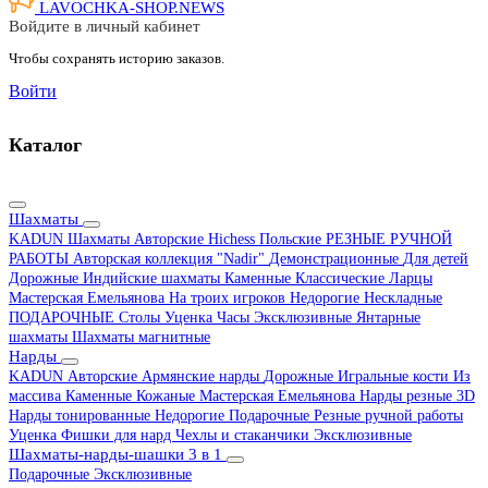
LAVOCHKA-SHOP.
NEWS
Войдите в личный кабинет
Чтобы сохранять историю заказов.
Войти
Каталог
Шахматы
KADUN
Шахматы Авторские Hichess
Польские
РЕЗНЫЕ РУЧНОЙ
РАБОТЫ
Авторская коллекция "Nadir"
Демонстрационные
Для детей
Дорожные
Индийские шахматы
Каменные
Классические
Ларцы
Мастерская Емельянова
На троих игроков
Недорогие
Нескладные
ПОДАРОЧНЫЕ
Столы
Уценка
Часы
Эксклюзивные
Янтарные
шахматы
Шахматы магнитные
Нарды
KADUN
Авторские
Армянские нарды
Дорожные
Игральные кости
Из
массива
Каменные
Кожаные
Мастерская Емельянова
Нарды резные 3D
Нарды тонированные
Недорогие
Подарочные
Резные ручной работы
Уценка
Фишки для нард
Чехлы и стаканчики
Эксклюзивные
Шахматы-нарды-шашки 3 в 1
Подарочные
Эксклюзивные