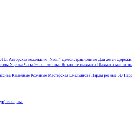
БОТЫ
Авторская коллекция "Nadir"
Демонстрационные
Для детей
Дорожн
толы
Уценка
Часы
Эксклюзивные
Янтарные шахматы
Шахматы магнитн
ассива
Каменные
Кожаные
Мастерская Емельянова
Нарды резные 3D
Нар
ур) складные