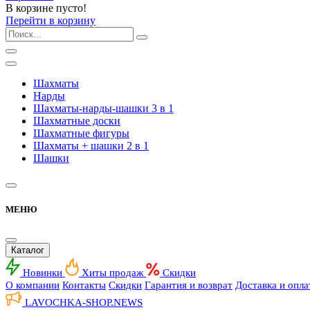
В корзине пусто!
Перейти в корзину
Шахматы
Нарды
Шахматы-нарды-шашки 3 в 1
Шахматные доски
Шахматные фигуры
Шахматы + шашки 2 в 1
Шашки
МЕНЮ
Каталог
Новинки
Хиты продаж
Скидки
О компании
Контакты
Скидки
Гарантия и возврат
Доставка и опла
LAVOCHKA-SHOP.
NEWS