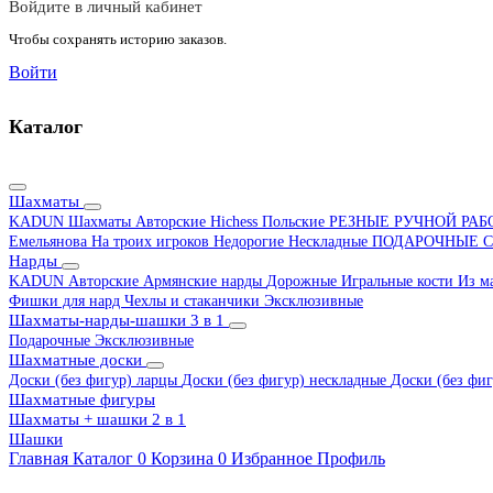
Войдите в личный кабинет
Чтобы сохранять историю заказов.
Войти
Каталог
Шахматы
KADUN
Шахматы Авторские Hichess
Польские
РЕЗНЫЕ РУЧНОЙ РА
Емельянова
На троих игроков
Недорогие
Нескладные
ПОДАРОЧНЫЕ
С
Нарды
KADUN
Авторские
Армянские нарды
Дорожные
Игральные кости
Из м
Фишки для нард
Чехлы и стаканчики
Эксклюзивные
Шахматы-нарды-шашки 3 в 1
Подарочные
Эксклюзивные
Шахматные доски
Доски (без фигур) ларцы
Доски (без фигур) нескладные
Доски (без фиг
Шахматные фигуры
Шахматы + шашки 2 в 1
Шашки
Главная
Каталог
0
Корзина
0
Избранное
Профиль