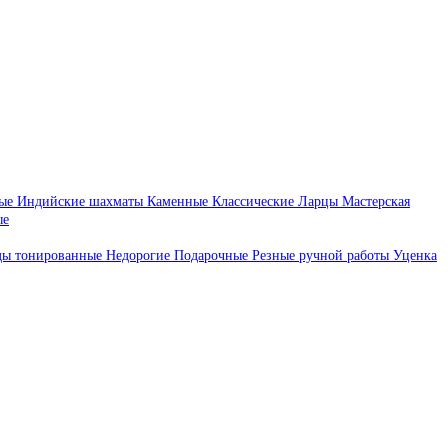
ые
Индийские шахматы
Каменные
Классические
Ларцы
Мастерская
ые
ды тонированные
Недорогие
Подарочные
Резные ручной работы
Уценка