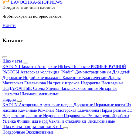
LAVOCHKA-SHOP.
NEWS
Войдите в личный кабинет
Чтобы сохранять историю заказов.
Войти
Каталог
Шахматы
KADUN
Шахматы Авторские Hichess
Польские
РЕЗНЫЕ РУЧНОЙ
РАБОТЫ
Авторская коллекция "Nadir"
Демонстрационные
Для детей
Дорожные
Индийские шахматы
Каменные
Классические
Ларцы
Мастерская Емельянова
На троих игроков
Недорогие
Нескладные
ПОДАРОЧНЫЕ
Столы
Уценка
Часы
Эксклюзивные
Янтарные
шахматы
Шахматы магнитные
Нарды
KADUN
Авторские
Армянские нарды
Дорожные
Игральные кости
Из
массива
Каменные
Кожаные
Мастерская Емельянова
Нарды резные 3D
Нарды тонированные
Недорогие
Подарочные
Резные ручной работы
Уценка
Фишки для нард
Чехлы и стаканчики
Эксклюзивные
Шахматы-нарды-шашки 3 в 1
Подарочные
Эксклюзивные