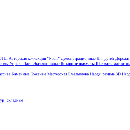
БОТЫ
Авторская коллекция "Nadir"
Демонстрационные
Для детей
Дорожн
толы
Уценка
Часы
Эксклюзивные
Янтарные шахматы
Шахматы магнитн
ассива
Каменные
Кожаные
Мастерская Емельянова
Нарды резные 3D
Нар
ур) складные