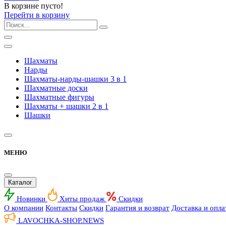
В корзине пусто!
Перейти в корзину
Шахматы
Нарды
Шахматы-нарды-шашки 3 в 1
Шахматные доски
Шахматные фигуры
Шахматы + шашки 2 в 1
Шашки
МЕНЮ
Каталог
Новинки
Хиты продаж
Скидки
О компании
Контакты
Скидки
Гарантия и возврат
Доставка и опла
LAVOCHKA-SHOP.
NEWS