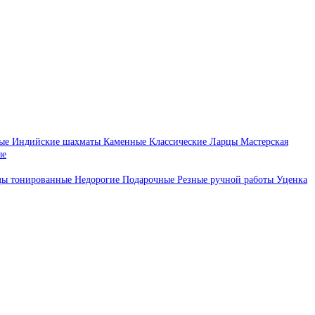
ые
Индийские шахматы
Каменные
Классические
Ларцы
Мастерская
ые
ды тонированные
Недорогие
Подарочные
Резные ручной работы
Уценка