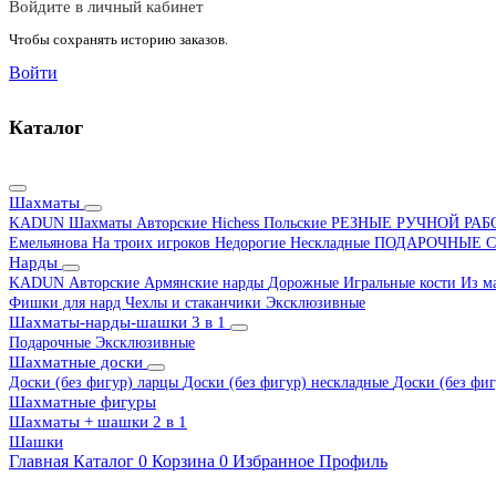
Войдите в личный кабинет
Чтобы сохранять историю заказов.
Войти
Каталог
Шахматы
KADUN
Шахматы Авторские Hichess
Польские
РЕЗНЫЕ РУЧНОЙ РА
Емельянова
На троих игроков
Недорогие
Нескладные
ПОДАРОЧНЫЕ
С
Нарды
KADUN
Авторские
Армянские нарды
Дорожные
Игральные кости
Из м
Фишки для нард
Чехлы и стаканчики
Эксклюзивные
Шахматы-нарды-шашки 3 в 1
Подарочные
Эксклюзивные
Шахматные доски
Доски (без фигур) ларцы
Доски (без фигур) нескладные
Доски (без фиг
Шахматные фигуры
Шахматы + шашки 2 в 1
Шашки
Главная
Каталог
0
Корзина
0
Избранное
Профиль