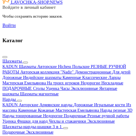
LAVOCHKA-SHOP.
NEWS
Войдите в личный кабинет
Чтобы сохранять историю заказов.
Войти
Каталог
Шахматы
KADUN
Шахматы Авторские Hichess
Польские
РЕЗНЫЕ РУЧНОЙ
РАБОТЫ
Авторская коллекция "Nadir"
Демонстрационные
Для детей
Дорожные
Индийские шахматы
Каменные
Классические
Ларцы
Мастерская Емельянова
На троих игроков
Недорогие
Нескладные
ПОДАРОЧНЫЕ
Столы
Уценка
Часы
Эксклюзивные
Янтарные
шахматы
Шахматы магнитные
Нарды
KADUN
Авторские
Армянские нарды
Дорожные
Игральные кости
Из
массива
Каменные
Кожаные
Мастерская Емельянова
Нарды резные 3D
Нарды тонированные
Недорогие
Подарочные
Резные ручной работы
Уценка
Фишки для нард
Чехлы и стаканчики
Эксклюзивные
Шахматы-нарды-шашки 3 в 1
Подарочные
Эксклюзивные