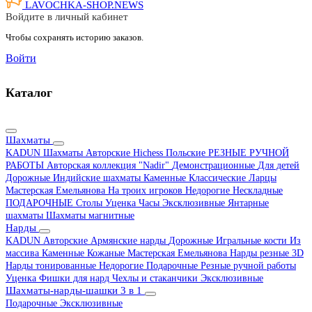
LAVOCHKA-SHOP.
NEWS
Войдите в личный кабинет
Чтобы сохранять историю заказов.
Войти
Каталог
Шахматы
KADUN
Шахматы Авторские Hichess
Польские
РЕЗНЫЕ РУЧНОЙ
РАБОТЫ
Авторская коллекция "Nadir"
Демонстрационные
Для детей
Дорожные
Индийские шахматы
Каменные
Классические
Ларцы
Мастерская Емельянова
На троих игроков
Недорогие
Нескладные
ПОДАРОЧНЫЕ
Столы
Уценка
Часы
Эксклюзивные
Янтарные
шахматы
Шахматы магнитные
Нарды
KADUN
Авторские
Армянские нарды
Дорожные
Игральные кости
Из
массива
Каменные
Кожаные
Мастерская Емельянова
Нарды резные 3D
Нарды тонированные
Недорогие
Подарочные
Резные ручной работы
Уценка
Фишки для нард
Чехлы и стаканчики
Эксклюзивные
Шахматы-нарды-шашки 3 в 1
Подарочные
Эксклюзивные