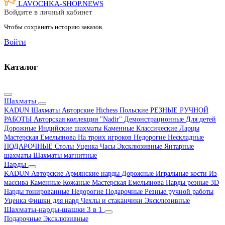
LAVOCHKA-SHOP.
NEWS
Войдите в личный кабинет
Чтобы сохранять историю заказов.
Войти
Каталог
Шахматы
KADUN
Шахматы Авторские Hichess
Польские
РЕЗНЫЕ РУЧНОЙ
РАБОТЫ
Авторская коллекция "Nadir"
Демонстрационные
Для детей
Дорожные
Индийские шахматы
Каменные
Классические
Ларцы
Мастерская Емельянова
На троих игроков
Недорогие
Нескладные
ПОДАРОЧНЫЕ
Столы
Уценка
Часы
Эксклюзивные
Янтарные
шахматы
Шахматы магнитные
Нарды
KADUN
Авторские
Армянские нарды
Дорожные
Игральные кости
Из
массива
Каменные
Кожаные
Мастерская Емельянова
Нарды резные 3D
Нарды тонированные
Недорогие
Подарочные
Резные ручной работы
Уценка
Фишки для нард
Чехлы и стаканчики
Эксклюзивные
Шахматы-нарды-шашки 3 в 1
Подарочные
Эксклюзивные